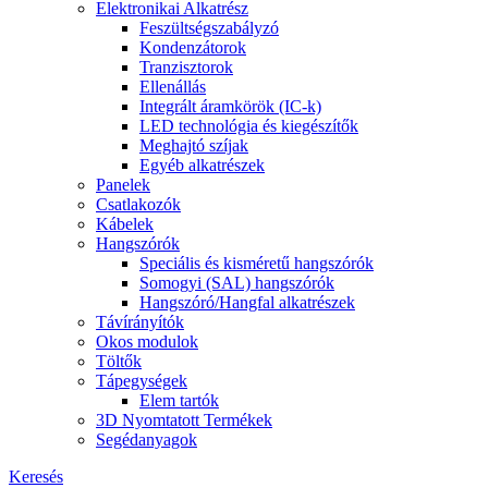
Elektronikai Alkatrész
Feszültségszabályzó
Kondenzátorok
Tranzisztorok
Ellenállás
Integrált áramkörök (IC-k)
LED technológia és kiegészítők
Meghajtó szíjak
Egyéb alkatrészek
Panelek
Csatlakozók
Kábelek
Hangszórók
Speciális és kisméretű hangszórók
Somogyi (SAL) hangszórók
Hangszóró/Hangfal alkatrészek
Távírányítók
Okos modulok
Töltők
Tápegységek
Elem tartók
3D Nyomtatott Termékek
Segédanyagok
Keresés