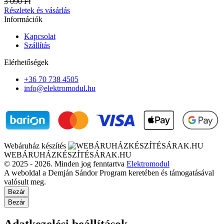
3 090 Ft
Részletek és vásárlás
Információk
Kapcsolat
Szállítás
Elérhetőségek
+36 70 738 4505
info@elektromodul.hu
Webáruház készítés
WEBÁRUHÁZKÉSZÍTÉSÁRAK.HU
© 2025 - 2026. Minden jog fenntartva
Elektromodul
A weboldal a Demján Sándor Program keretében és támogatásával
valósult meg.
Bezár
Bezár