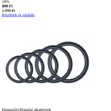
18%
890 Ft
1 090 Ft
Részletek és vásárlás
Hangszóró/Hangfal alkatrészek