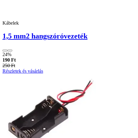
Kábelek
1,5 mm2 hangszóróvezeték
24%
190 Ft
250 Ft
Részletek és vásárlás