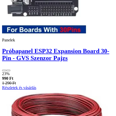
Panelek
Próbapanel ESP32 Expansion Board 30-
Pin - GVS Szenzor Pajzs
23%
990 Ft
1 290 Ft
Részletek és vásárlás