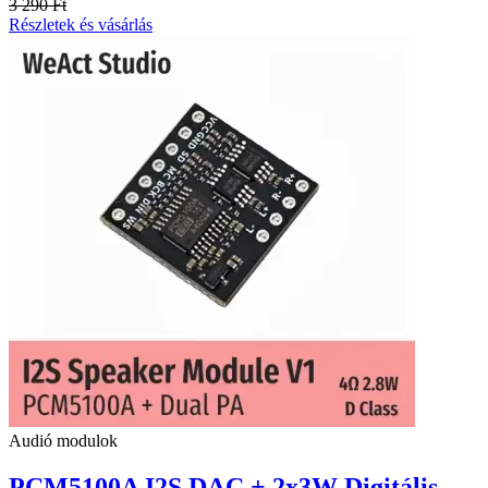
3 290 Ft
Részletek és vásárlás
Audió modulok
PCM5100A I2S DAC + 2x3W Digitális