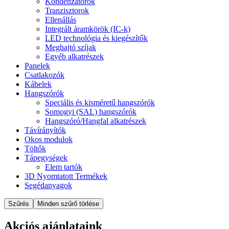
Kondenzátorok
Tranzisztorok
Ellenállás
Integrált áramkörök (IC-k)
LED technológia és kiegészítők
Meghajtó szíjak
Egyéb alkatrészek
Panelek
Csatlakozók
Kábelek
Hangszórók
Speciális és kisméretű hangszórók
Somogyi (SAL) hangszórók
Hangszóró/Hangfal alkatrészek
Távírányítók
Okos modulok
Töltők
Tápegységek
Elem tartók
3D Nyomtatott Termékek
Segédanyagok
Szűrés
Minden szűrő törlése
Akciós ajánlataink