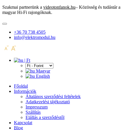
Szakmai partnerünk a
videotonfanok.hu
– Közösség és tudástár a
magyar Hi-Fi rajongóknak.
+36 70 738 4505
info@elektromodul.hu
| Ft
Magyar
English
Főoldal
Információk
Általános szerződési feltételek
Adatkezelési tájékoztató
Impresszum
Szállítás
Elállás a szerződéstől
Kapcsolat
Blog