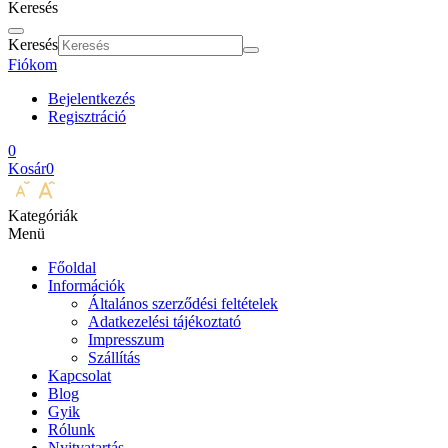
Keresés
Keresés
Fiókom
Bejelentkezés
Regisztráció
0
Kosár
0
Kategóriák
Menü
Főoldal
Információk
Általános szerződési feltételek
Adatkezelési tájékoztató
Impresszum
Szállítás
Kapcsolat
Blog
Gyik
Rólunk
Nyitvatartás