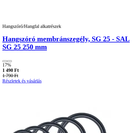
Hangszóró/Hangfal alkatrészek
Hangszóró membránszegély, SG 25 - SAL
SG 25 250 mm
17%
1 490 Ft
1 790 Ft
Részletek és vásárlás