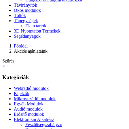
Távírányítók
Okos modulok
Töltők
Tápegységek
Elem tartók
3D Nyomtatott Termékek
Segédanyagok
Főoldal
Akciós ajánlataink
Szűrés
×
Kategóriák
Webrádió modulok
Kijelzők
Mikrovezérlő modulok
Egyéb Modulok
Audió modulok
Erősítő modulok
Elektronikai Alkatrész
Feszültségszabályzó