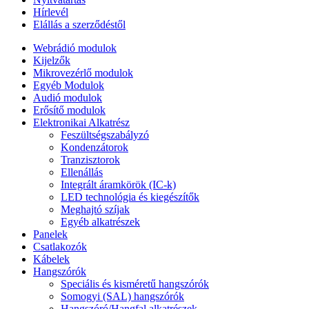
Hírlevél
Elállás a szerződéstől
Webrádió modulok
Kijelzők
Mikrovezérlő modulok
Egyéb Modulok
Audió modulok
Erősítő modulok
Elektronikai Alkatrész
Feszültségszabályzó
Kondenzátorok
Tranzisztorok
Ellenállás
Integrált áramkörök (IC-k)
LED technológia és kiegészítők
Meghajtó szíjak
Egyéb alkatrészek
Panelek
Csatlakozók
Kábelek
Hangszórók
Speciális és kisméretű hangszórók
Somogyi (SAL) hangszórók
Hangszóró/Hangfal alkatrészek