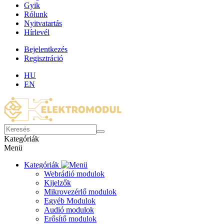
Gyik
Rólunk
Nyitvatartás
Hírlevél
Bejelentkezés
Regisztráció
HU
EN
Kategóriák
Menü
Kategóriák
Webrádió modulok
Kijelzők
Mikrovezérlő modulok
Egyéb Modulok
Audió modulok
Erősítő modulok