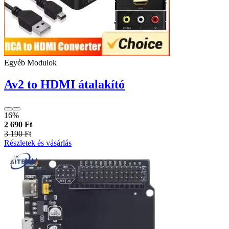
Egyéb Modulok
Av2 to HDMI átalakító
16%
2 690 Ft
3 190 Ft
Részletek és vásárlás