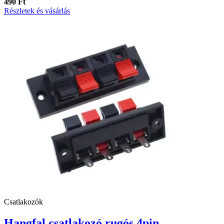
490 Ft
Részletek és vásárlás
Csatlakozók
Hangfal csatlakozó rugós 4pin