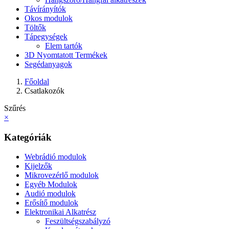
Távírányítók
Okos modulok
Töltők
Tápegységek
Elem tartók
3D Nyomtatott Termékek
Segédanyagok
Főoldal
Csatlakozók
Szűrés
×
Kategóriák
Webrádió modulok
Kijelzők
Mikrovezérlő modulok
Egyéb Modulok
Audió modulok
Erősítő modulok
Elektronikai Alkatrész
Feszültségszabályzó