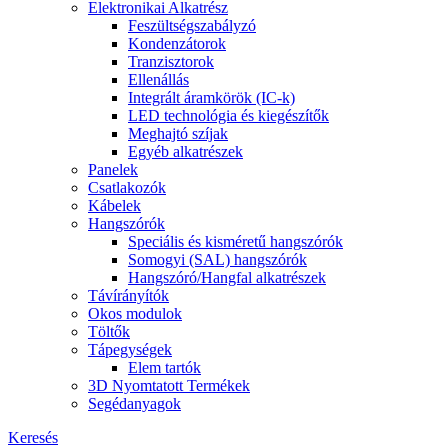
Elektronikai Alkatrész
Feszültségszabályzó
Kondenzátorok
Tranzisztorok
Ellenállás
Integrált áramkörök (IC-k)
LED technológia és kiegészítők
Meghajtó szíjak
Egyéb alkatrészek
Panelek
Csatlakozók
Kábelek
Hangszórók
Speciális és kisméretű hangszórók
Somogyi (SAL) hangszórók
Hangszóró/Hangfal alkatrészek
Távírányítók
Okos modulok
Töltők
Tápegységek
Elem tartók
3D Nyomtatott Termékek
Segédanyagok
Keresés