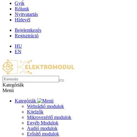
Gyik
Rólunk
Nyitvatartás
Hírlevél
Bejelentkezés
Regisztráció
HU
EN
Kategóriák
Menü
Kategóriák
Webrádió modulok
Kijelzők
Mikrovezérlő modulok
Egyéb Modulok
Audió modulok
Erősítő modulok