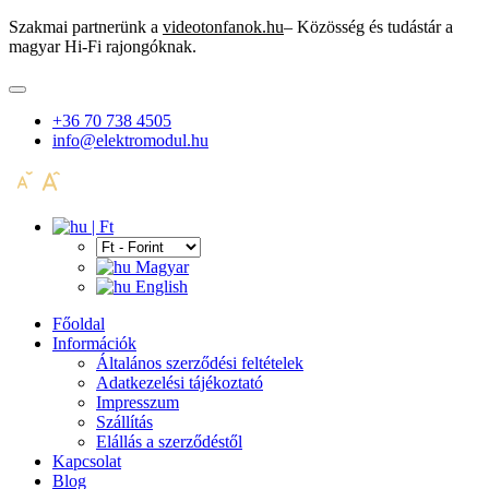
Szakmai partnerünk a
videotonfanok.hu
– Közösség és tudástár a
magyar Hi-Fi rajongóknak.
+36 70 738 4505
info@elektromodul.hu
| Ft
Magyar
English
Főoldal
Információk
Általános szerződési feltételek
Adatkezelési tájékoztató
Impresszum
Szállítás
Elállás a szerződéstől
Kapcsolat
Blog