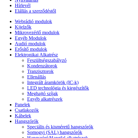
Hírlevél
Elállás a szerződéstől
Webrádió modulok
Kijelzők
Mikrovezérlő modulok
Egyéb Modulok
Audió modulok
Erősítő modulok
Elektronikai Alkatrész
Feszültségszabályzó
Kondenzátorok
Tranzisztorok
Ellenállás
Integrált áramkörök (IC-k)
LED technológia és kiegészítők
Meghajtó szíjak
Egyéb alkatrészek
Panelek
Csatlakozók
Kábelek
Hangszórók
Speciális és kisméretű hangszórók
Somogyi (SAL) hangszórók
Hangszóró/Hangfal alkatrészek