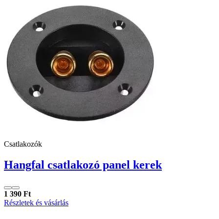
Csatlakozók
Hangfal csatlakozó panel kerek
1 390 Ft
Részletek és vásárlás