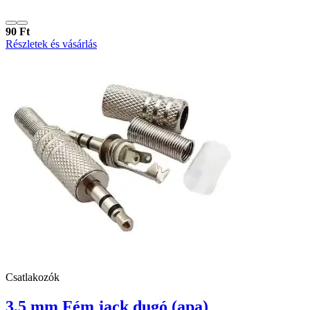
90 Ft
Részletek és vásárlás
Csatlakozók
3,5 mm Fém jack dugó (apa)