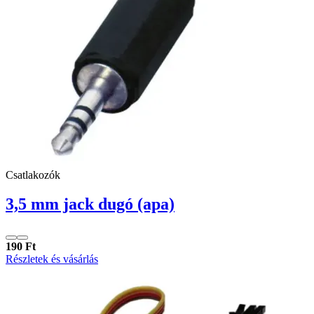
Csatlakozók
3,5 mm jack dugó (apa)
190 Ft
Részletek és vásárlás