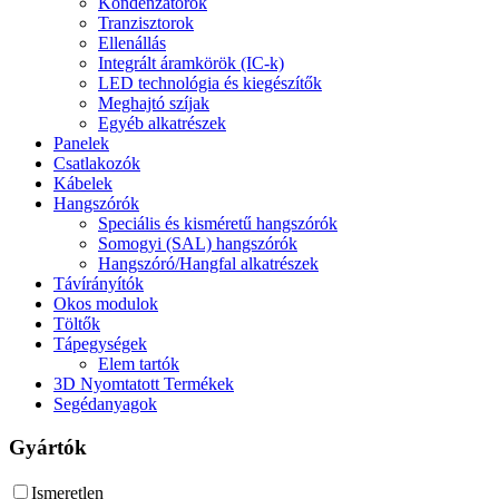
Kondenzátorok
Tranzisztorok
Ellenállás
Integrált áramkörök (IC-k)
LED technológia és kiegészítők
Meghajtó szíjak
Egyéb alkatrészek
Panelek
Csatlakozók
Kábelek
Hangszórók
Speciális és kisméretű hangszórók
Somogyi (SAL) hangszórók
Hangszóró/Hangfal alkatrészek
Távírányítók
Okos modulok
Töltők
Tápegységek
Elem tartók
3D Nyomtatott Termékek
Segédanyagok
Gyártók
Ismeretlen