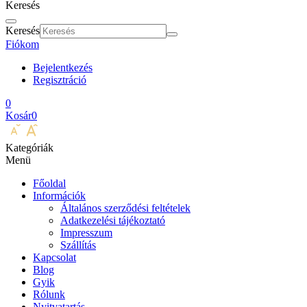
Keresés
Keresés
Fiókom
Bejelentkezés
Regisztráció
0
Kosár
0
Kategóriák
Menü
Főoldal
Információk
Általános szerződési feltételek
Adatkezelési tájékoztató
Impresszum
Szállítás
Kapcsolat
Blog
Gyik
Rólunk
Nyitvatartás