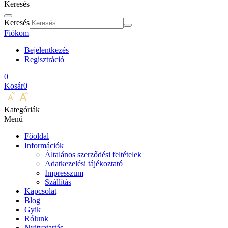
Keresés
Keresés
Fiókom
Bejelentkezés
Regisztráció
0
Kosár
0
Kategóriák
Menü
Főoldal
Információk
Általános szerződési feltételek
Adatkezelési tájékoztató
Impresszum
Szállítás
Kapcsolat
Blog
Gyik
Rólunk
Nyitvatartás