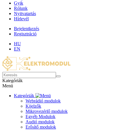
Gyik
Rólunk
Nyitvatartás
Hírlevél
Bejelentkezés
Regisztráció
HU
EN
Kategóriák
Menü
Kategóriák
Webrádió modulok
Kijelzők
Mikrovezérlő modulok
Egyéb Modulok
Audió modulok
Erősítő modulok