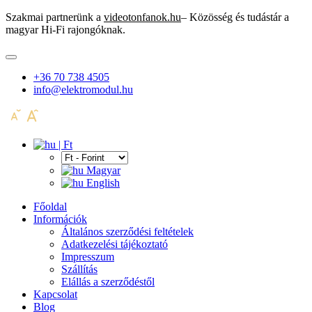
Szakmai partnerünk a
videotonfanok.hu
– Közösség és tudástár a
magyar Hi-Fi rajongóknak.
+36 70 738 4505
info@elektromodul.hu
| Ft
Magyar
English
Főoldal
Információk
Általános szerződési feltételek
Adatkezelési tájékoztató
Impresszum
Szállítás
Elállás a szerződéstől
Kapcsolat
Blog