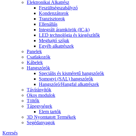
Elektronikai Alkatrész
Feszültségszabályzó
Kondenzátorok
Tranzisztorok
Ellenállás
Integrált áramkörök (IC-k)
LED technológia és kiegészítők
Meghajtó szíjak
Egyéb alkatrészek
Panelek
Csatlakozók
Kábelek
Hangszórók
Speciális és kisméretű hangszórók
Somogyi (SAL) hangszórók
Hangszóró/Hangfal alkatrészek
Távírányítók
Okos modulok
Töltők
Tápegységek
Elem tartók
3D Nyomtatott Termékek
Segédanyagok
Keresés