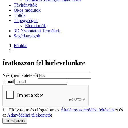
Távírányítók
Okos modulok
Töltők
Tápegységek
Elem tartók
3D Nyomtatott Termékek
Segédanyagok
Főoldal
Íratkozzon fel hírlevelünkre
Név (nem kötelező)
E-mail
Elolvastam és elfogadom az
Általános szerződési feltételek
et és
az
Adatvédelmi tájékoztató
t
Feliratkozok