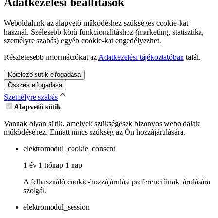
Adatkezelési beállítások
Weboldalunk az alapvető működéshez szükséges cookie-kat
használ. Szélesebb körű funkcionalitáshoz (marketing, statisztika,
személyre szabás) egyéb cookie-kat engedélyezhet.
Részletesebb információkat az
Adatkezelési tájékoztatóban
talál.
Kötelező sütik elfogadása
Összes elfogadása
Személyre szabás
Alapvető sütik
Vannak olyan sütik, amelyek szükségesek bizonyos weboldalak
működéséhez. Emiatt nincs szükség az Ön hozzájárulására.
elektromodul_cookie_consent
1 év 1 hónap 1 nap
A felhasználó cookie-hozzájárulási preferenciáinak tárolására
szolgál.
elektromodul_session