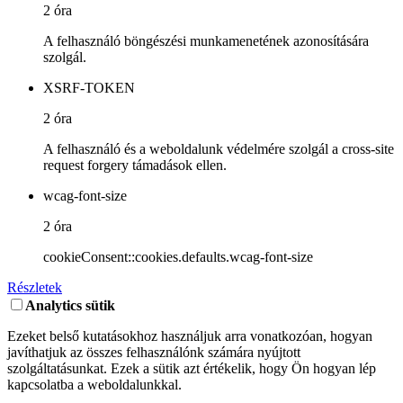
2 óra
A felhasználó böngészési munkamenetének azonosítására
szolgál.
XSRF-TOKEN
2 óra
A felhasználó és a weboldalunk védelmére szolgál a cross-site
request forgery támadások ellen.
wcag-font-size
2 óra
cookieConsent::cookies.defaults.wcag-font-size
Részletek
Analytics sütik
Ezeket belső kutatásokhoz használjuk arra vonatkozóan, hogyan
javíthatjuk az összes felhasználónk számára nyújtott
szolgáltatásunkat. Ezek a sütik azt értékelik, hogy Ön hogyan lép
kapcsolatba a weboldalunkkal.