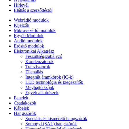
Hírlevél
Elállás a szerződéstől
Webrádió modulok
Kijelzők
Mikrovezérlő modulok
Egyéb Modulok
Audió modulok
Erősítő modulok
Elektronikai Alkatrész
Feszültségszabályzó
Kondenzátorok
Tranzisztorok
Ellenállás
Integrált áramkörök (IC-k)
LED technológia és kiegészítők
Meghajtó szíjak
Egyéb alkatrészek
Panelek
Csatlakozók
Kábelek
Hangszórók
Speciális és kisméretű hangszórók
Somogyi (SAL) hangszórók
Hangszóró/Hangfal alkatrészek