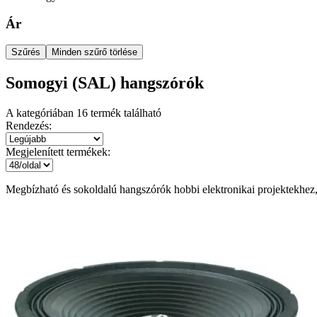
Ár
Szűrés
Minden szűrő törlése
Somogyi (SAL) hangszórók
A kategóriában
16
termék található
Rendezés:
Megjelenített termékek:
Megbízható és sokoldalú hangszórók hobbi elektronikai projektekhez