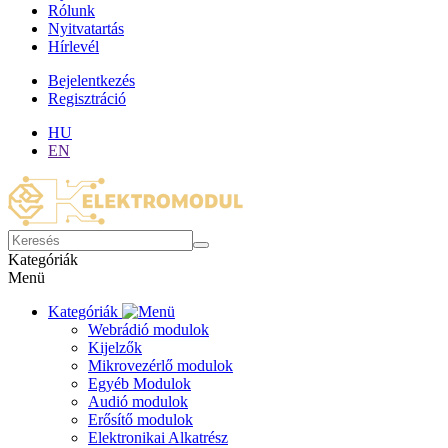
Rólunk
Nyitvatartás
Hírlevél
Bejelentkezés
Regisztráció
HU
EN
Kategóriák
Menü
Kategóriák
Webrádió modulok
Kijelzők
Mikrovezérlő modulok
Egyéb Modulok
Audió modulok
Erősítő modulok
Elektronikai Alkatrész