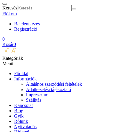
Keresés
Fiókom
Bejelentkezés
Regisztráció
0
Kosár
0
Kategóriák
Menü
Főoldal
Információk
Általános szerződési feltételek
Adatkezelési tájékoztató
Impresszum
Szállítás
Kapcsolat
Blog
Gyik
Rólunk
Nyitvatartás
Hírlevél