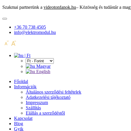
Szakmai partnerünk a
videotonfanok.hu
– Közösség és tudástár a mag
+36 70 738 4505
info@elektromodul.hu
| Ft
Magyar
English
Főoldal
Információk
Általános szerződési feltételek
Adatkezelési tájékoztató
Impresszum
Szállítás
Elállás a szerződéstől
Kapcsolat
Blog
Gyik