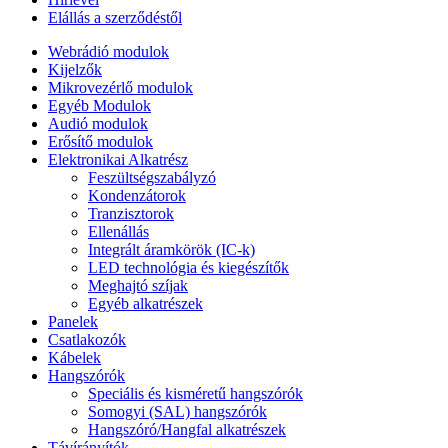
Elállás a szerződéstől
Webrádió modulok
Kijelzők
Mikrovezérlő modulok
Egyéb Modulok
Audió modulok
Erősítő modulok
Elektronikai Alkatrész
Feszültségszabályzó
Kondenzátorok
Tranzisztorok
Ellenállás
Integrált áramkörök (IC-k)
LED technológia és kiegészítők
Meghajtó szíjak
Egyéb alkatrészek
Panelek
Csatlakozók
Kábelek
Hangszórók
Speciális és kisméretű hangszórók
Somogyi (SAL) hangszórók
Hangszóró/Hangfal alkatrészek
Távírányítók