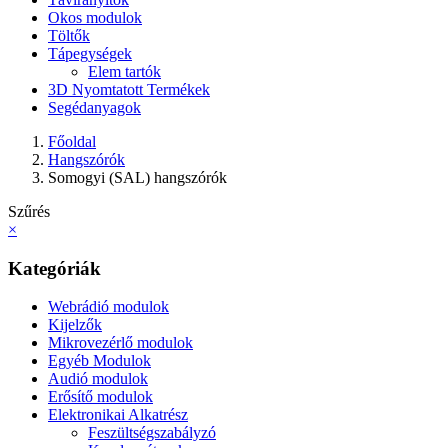
Okos modulok
Töltők
Tápegységek
Elem tartók
3D Nyomtatott Termékek
Segédanyagok
Főoldal
Hangszórók
Somogyi (SAL) hangszórók
Szűrés
×
Kategóriák
Webrádió modulok
Kijelzők
Mikrovezérlő modulok
Egyéb Modulok
Audió modulok
Erősítő modulok
Elektronikai Alkatrész
Feszültségszabályzó