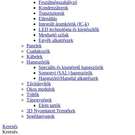
Feszültségszabályzó
Kondenzátorok
Tranzisztorok
Ellenállás
Integrált áramkörök (IC-k)
LED technológia és kiegészítők
Meghajtó szíjak
Egyéb alkatrészek
Panelek
Csatlakozók
Kábelek
Hangszórók
Speciális és kisméretű hangszórók
Somogyi (SAL) hangszórók
Hangszóró/Hangfal alkatrészek
Távírányítók
Okos modulok
Töltők
Tápegységek
Elem tartók
3D Nyomtatott Termékek
Segédanyagok
Keresés
Keresés