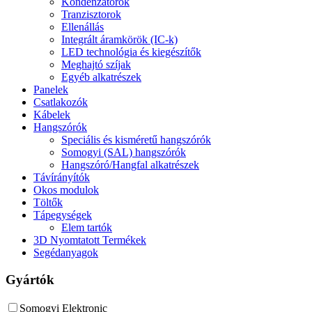
Kondenzátorok
Tranzisztorok
Ellenállás
Integrált áramkörök (IC-k)
LED technológia és kiegészítők
Meghajtó szíjak
Egyéb alkatrészek
Panelek
Csatlakozók
Kábelek
Hangszórók
Speciális és kisméretű hangszórók
Somogyi (SAL) hangszórók
Hangszóró/Hangfal alkatrészek
Távírányítók
Okos modulok
Töltők
Tápegységek
Elem tartók
3D Nyomtatott Termékek
Segédanyagok
Gyártók
Somogyi Elektronic