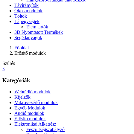
Távírányítók
Okos modulok
Töltők
Tápegységek
Elem tartók
3D Nyomtatott Termékek
Segédanyagok
Főoldal
Erősítő modulok
Szűrés
×
Kategóriák
Webrádió modulok
Kijelzők
Mikrovezérlő modulok
Egyéb Modulok
Audió modulok
Erősítő modulok
Elektronikai Alkatrész
Feszültségszabályzó