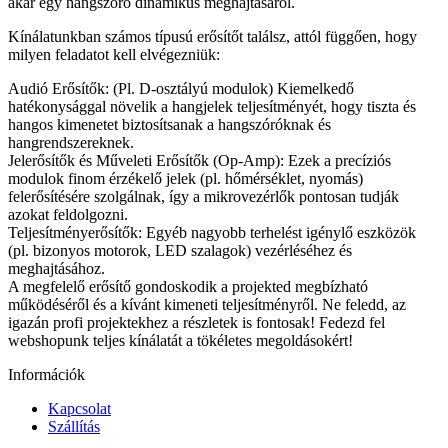
akár egy hangszóró dinamikus meghajtásáról.
Kínálatunkban számos típusú erősítőt találsz, attól függően, hogy
milyen feladatot kell elvégezniük:
Audió Erősítők: (Pl. D-osztályú modulok) Kiemelkedő
hatékonysággal növelik a hangjelek teljesítményét, hogy tiszta és
hangos kimenetet biztosítsanak a hangszóróknak és
hangrendszereknek.
Jelerősítők és Műveleti Erősítők (Op-Amp): Ezek a precíziós
modulok finom érzékelő jelek (pl. hőmérséklet, nyomás)
felerősítésére szolgálnak, így a mikrovezérlők pontosan tudják
azokat feldolgozni.
Teljesítményerősítők: Egyéb nagyobb terhelést igénylő eszközök
(pl. bizonyos motorok, LED szalagok) vezérléséhez és
meghajtásához.
A megfelelő erősítő gondoskodik a projekted megbízható
működéséről és a kívánt kimeneti teljesítményről. Ne feledd, az
igazán profi projektekhez a részletek is fontosak! Fedezd fel
webshopunk teljes kínálatát a tökéletes megoldásokért!
Információk
Kapcsolat
Szállítás