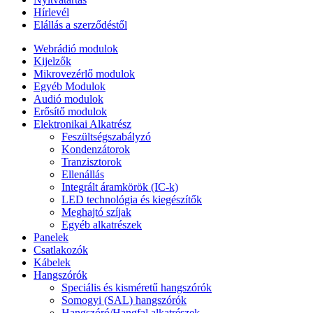
Hírlevél
Elállás a szerződéstől
Webrádió modulok
Kijelzők
Mikrovezérlő modulok
Egyéb Modulok
Audió modulok
Erősítő modulok
Elektronikai Alkatrész
Feszültségszabályzó
Kondenzátorok
Tranzisztorok
Ellenállás
Integrált áramkörök (IC-k)
LED technológia és kiegészítők
Meghajtó szíjak
Egyéb alkatrészek
Panelek
Csatlakozók
Kábelek
Hangszórók
Speciális és kisméretű hangszórók
Somogyi (SAL) hangszórók
Hangszóró/Hangfal alkatrészek