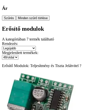
Ár
Szűrés
Minden szűrő törlése
Erősítő modulok
A kategóriában
7
termék található
Rendezés:
Megjelenített termékek:
Erősítő Modulok: Teljesítmény és Tiszta Jelátvitel ?