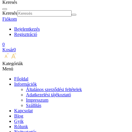
Keresés
Keresés
Fiókom
Bejelentkezés
Regisztráció
0
Kosár
0
Kategóriák
Menü
Főoldal
Információk
Általános szerződési feltételek
Adatkezelési tájékoztató
Impresszum
Szállítás
Kapcsolat
Blog
Gyik
Rólunk
Nyitvatartás