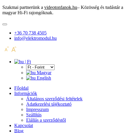
Szakmai partnerünk a
videotonfanok.hu
– Közösség és tudástár a
magyar Hi-Fi rajongóknak.
+36 70 738 4505
info@elektromodul.hu
| Ft
Magyar
English
Főoldal
Információk
Általános szerződési feltételek
Adatkezelési tájékoztató
Impresszum
Szállítás
Elállás a szerződéstől
Kapcsolat
Blog