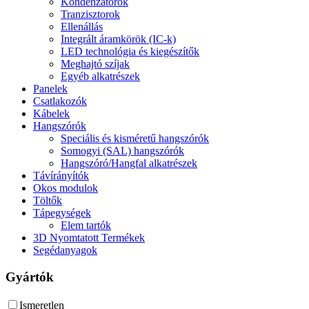
Kondenzátorok
Tranzisztorok
Ellenállás
Integrált áramkörök (IC-k)
LED technológia és kiegészítők
Meghajtó szíjak
Egyéb alkatrészek
Panelek
Csatlakozók
Kábelek
Hangszórók
Speciális és kisméretű hangszórók
Somogyi (SAL) hangszórók
Hangszóró/Hangfal alkatrészek
Távírányítók
Okos modulok
Töltők
Tápegységek
Elem tartók
3D Nyomtatott Termékek
Segédanyagok
Gyártók
Ismeretlen