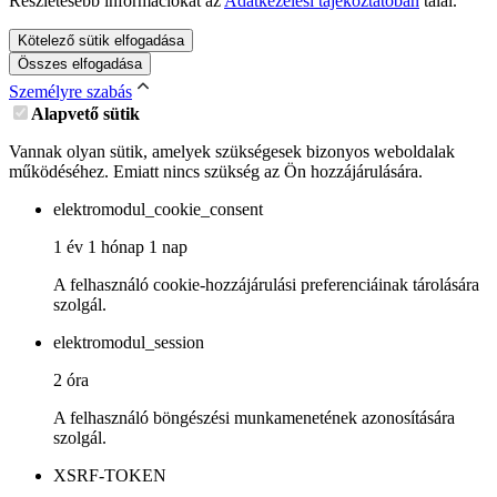
Részletesebb információkat az
Adatkezelési tájékoztatóban
talál.
Kötelező sütik elfogadása
Összes elfogadása
Személyre szabás
Alapvető sütik
Vannak olyan sütik, amelyek szükségesek bizonyos weboldalak
működéséhez. Emiatt nincs szükség az Ön hozzájárulására.
elektromodul_cookie_consent
1 év 1 hónap 1 nap
A felhasználó cookie-hozzájárulási preferenciáinak tárolására
szolgál.
elektromodul_session
2 óra
A felhasználó böngészési munkamenetének azonosítására
szolgál.
XSRF-TOKEN