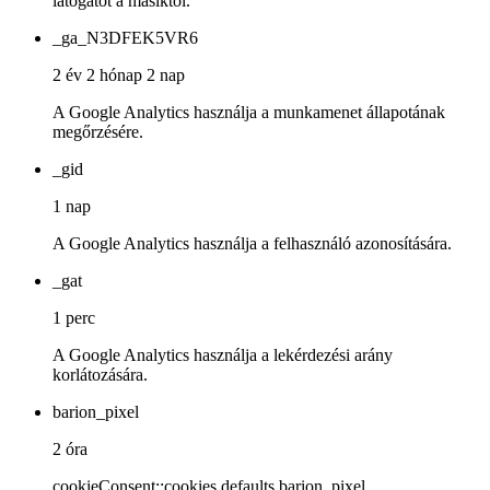
látogatót a másiktól.
_ga_N3DFEK5VR6
2 év 2 hónap 2 nap
A Google Analytics használja a munkamenet állapotának
megőrzésére.
_gid
1 nap
A Google Analytics használja a felhasználó azonosítására.
_gat
1 perc
A Google Analytics használja a lekérdezési arány
korlátozására.
barion_pixel
2 óra
cookieConsent::cookies.defaults.barion_pixel