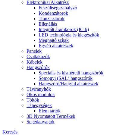
Elektronikai Alkatrész
Feszültségszabályzó
Kondenzátorok
Tranzisztorok
Ellenállás
Integrált áramkörök (IC-k)
LED technológia és kiegészítők
Meghajtó szíjak
Egyéb alkatrészek
Panelek
Csatlakozók
Kábelek
Hangszórók
Speciális és kisméretű hangszórók
Somogyi (SAL) hangszórók
Hangszóró/Hangfal alkatrészek
Távírányítók
Okos modulok
Töltők
Tápegységek
Elem tartók
3D Nyomtatott Termékek
Segédanyagok
Keresés