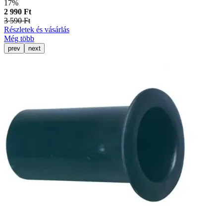
17%
2 990 Ft
3 590 Ft
Részletek és vásárlás
Még több
prev
next