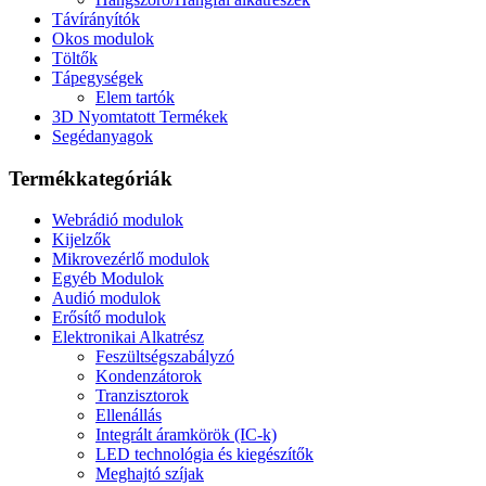
Távírányítók
Okos modulok
Töltők
Tápegységek
Elem tartók
3D Nyomtatott Termékek
Segédanyagok
Termékkategóriák
Webrádió modulok
Kijelzők
Mikrovezérlő modulok
Egyéb Modulok
Audió modulok
Erősítő modulok
Elektronikai Alkatrész
Feszültségszabályzó
Kondenzátorok
Tranzisztorok
Ellenállás
Integrált áramkörök (IC-k)
LED technológia és kiegészítők
Meghajtó szíjak