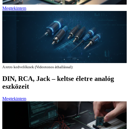
Megtekintem
A retro kedvelőknek (Videotonos áthallással):
DIN, RCA, Jack – keltse életre analóg
eszközeit
Megtekintem