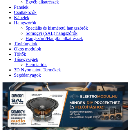
Egyéb alkatrészek
Panelek
Csatlakozók
Kábelek
Hangszórók
Speciális és kisméretű hangszórók
Somogyi (SAL) hangszórók
Hangszóró/Hangfal alkatrészek
Távírányítók
Okos modulok
Töltők
Tápegységek
Elem tartók
3D Nyomtatott Termékek
Segédanyagok