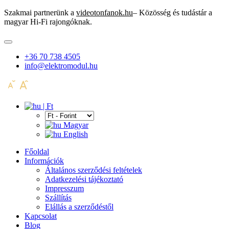
Szakmai partnerünk a
videotonfanok.hu
– Közösség és tudástár a
magyar Hi-Fi rajongóknak.
+36 70 738 4505
info@elektromodul.hu
| Ft
Magyar
English
Főoldal
Információk
Általános szerződési feltételek
Adatkezelési tájékoztató
Impresszum
Szállítás
Elállás a szerződéstől
Kapcsolat
Blog