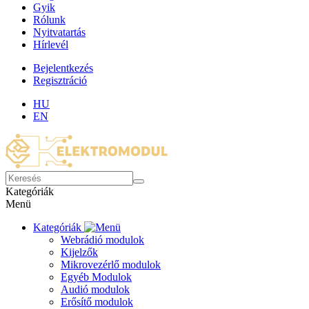
Gyik
Rólunk
Nyitvatartás
Hírlevél
Bejelentkezés
Regisztráció
HU
EN
Kategóriák
Menü
Kategóriák
Webrádió modulok
Kijelzők
Mikrovezérlő modulok
Egyéb Modulok
Audió modulok
Erősítő modulok