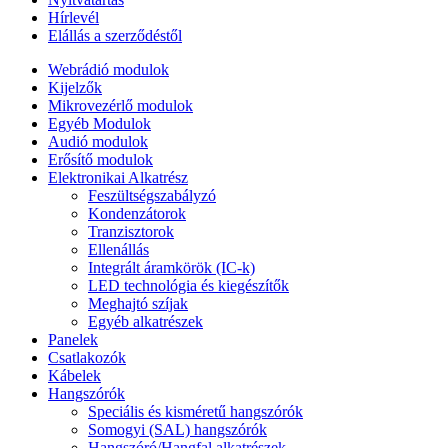
Hírlevél
Elállás a szerződéstől
Webrádió modulok
Kijelzők
Mikrovezérlő modulok
Egyéb Modulok
Audió modulok
Erősítő modulok
Elektronikai Alkatrész
Feszültségszabályzó
Kondenzátorok
Tranzisztorok
Ellenállás
Integrált áramkörök (IC-k)
LED technológia és kiegészítők
Meghajtó szíjak
Egyéb alkatrészek
Panelek
Csatlakozók
Kábelek
Hangszórók
Speciális és kisméretű hangszórók
Somogyi (SAL) hangszórók
Hangszóró/Hangfal alkatrészek