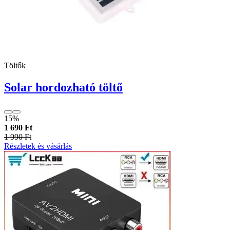
Töltők
Solar hordozható töltő
15%
1 690 Ft
1 990 Ft
Részletek és vásárlás