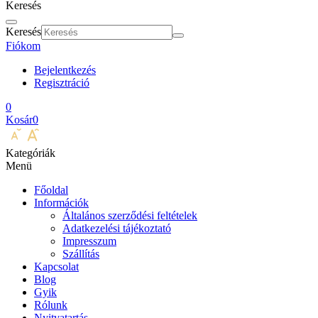
Keresés
Keresés
Fiókom
Bejelentkezés
Regisztráció
0
Kosár
0
Kategóriák
Menü
Főoldal
Információk
Általános szerződési feltételek
Adatkezelési tájékoztató
Impresszum
Szállítás
Kapcsolat
Blog
Gyik
Rólunk
Nyitvatartás