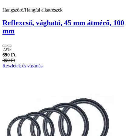
Hangszóró/Hangfal alkatrészek
Reflexcső, vágható, 45 mm átmérő, 100
mm
22%
690 Ft
890 Ft
Részletek és vásárlás