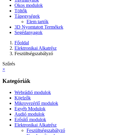
Okos modulok
Töltők
Tápegységek
Elem tartók
3D Nyomtatott Termékek
Segédanyagok
Főoldal
Elektronikai Alkatrész
Feszültségszabályzó
Szűrés
×
Kategóriák
Webrádió modulok
Kijelzők
Mikrovezérlő modulok
Egyéb Modulok
Audió modulok
Erősítő modulok
Elektronikai Alkatrész
Feszültségszabályzó