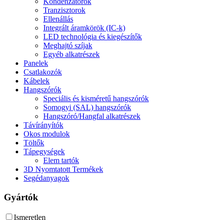
Kondenzátorok
Tranzisztorok
Ellenállás
Integrált áramkörök (IC-k)
LED technológia és kiegészítők
Meghajtó szíjak
Egyéb alkatrészek
Panelek
Csatlakozók
Kábelek
Hangszórók
Speciális és kisméretű hangszórók
Somogyi (SAL) hangszórók
Hangszóró/Hangfal alkatrészek
Távírányítók
Okos modulok
Töltők
Tápegységek
Elem tartók
3D Nyomtatott Termékek
Segédanyagok
Gyártók
Ismeretlen