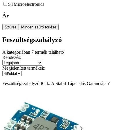
STMicroelectronics
Ár
Szűrés
Minden szűrő törlése
Feszültségszabályzó
A kategóriában
7
termék található
Rendezés:
Megjelenített termékek:
Feszültségszabályzó IC-k: A Stabil Tápellátás Garanciája ?️