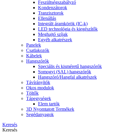
Feszültségszabályzó
Kondenzátorok
Tranzisztorok
Ellenállás
Integrált áramkörök (IC-k)
LED technológia és kiegészítők
Meghajtó szíjak
Egyéb alkatrészek
Panelek
Csatlakozók
Kábelek
Hangszórók
Speciális és kisméretű hangszórók
Somogyi (SAL) hangszórók
Hangszóró/Hangfal alkatrészek
Távírányítók
Okos modulok
Töltők
Tápegységek
Elem tartók
3D Nyomtatott Termékek
Segédanyagok
Keresés
Keresés