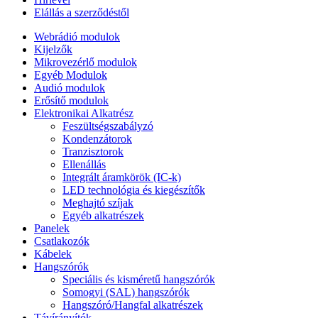
Elállás a szerződéstől
Webrádió modulok
Kijelzők
Mikrovezérlő modulok
Egyéb Modulok
Audió modulok
Erősítő modulok
Elektronikai Alkatrész
Feszültségszabályzó
Kondenzátorok
Tranzisztorok
Ellenállás
Integrált áramkörök (IC-k)
LED technológia és kiegészítők
Meghajtó szíjak
Egyéb alkatrészek
Panelek
Csatlakozók
Kábelek
Hangszórók
Speciális és kisméretű hangszórók
Somogyi (SAL) hangszórók
Hangszóró/Hangfal alkatrészek
Távírányítók