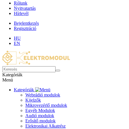
Rólunk
Nyitvatartás
Hírlevél
Bejelentkezés
Regisztráció
HU
EN
Kategóriák
Menü
Kategóriák
Webrádió modulok
Kijelzők
Mikrovezérlő modulok
Egyéb Modulok
Audió modulok
Erősítő modulok
Elektronikai Alkatrész