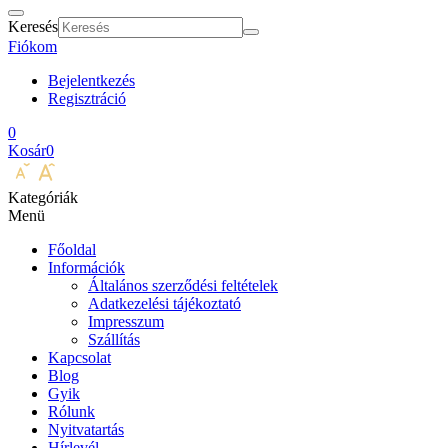
Keresés
Fiókom
Bejelentkezés
Regisztráció
0
Kosár
0
Kategóriák
Menü
Főoldal
Információk
Általános szerződési feltételek
Adatkezelési tájékoztató
Impresszum
Szállítás
Kapcsolat
Blog
Gyik
Rólunk
Nyitvatartás
Hírlevél