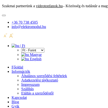
Szakmai partnerünk a
videotonfanok.hu
– Közösség és tudástár a mag
+36 70 738 4505
info@elektromodul.hu
| Ft
Magyar
English
Főoldal
Információk
Általános szerződési feltételek
Adatkezelési tájékoztató
Impresszum
Szállítás
Elállás a szerződéstől
Kapcsolat
Blog
Gyik