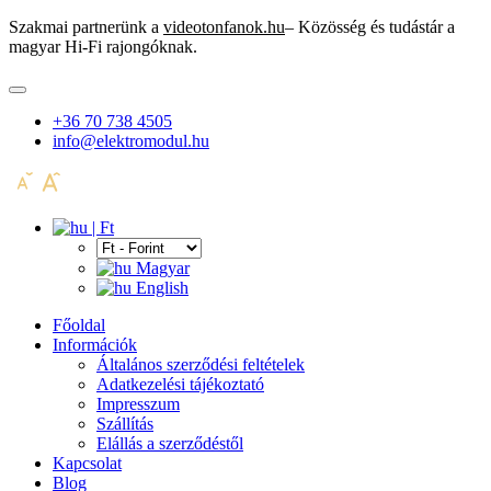
Szakmai partnerünk a
videotonfanok.hu
– Közösség és tudástár a
magyar Hi-Fi rajongóknak.
+36 70 738 4505
info@elektromodul.hu
| Ft
Magyar
English
Főoldal
Információk
Általános szerződési feltételek
Adatkezelési tájékoztató
Impresszum
Szállítás
Elállás a szerződéstől
Kapcsolat
Blog