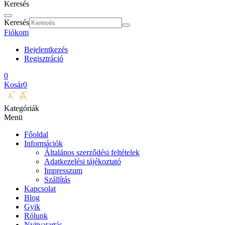
Keresés
Keresés
Fiókom
Bejelentkezés
Regisztráció
0
Kosár
0
Kategóriák
Menü
Főoldal
Információk
Általános szerződési feltételek
Adatkezelési tájékoztató
Impresszum
Szállítás
Kapcsolat
Blog
Gyik
Rólunk
Nyitvatartás