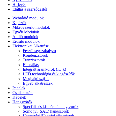
Hírlevél
Elállás a szerződéstől
Webrádió modulok
Kijelzők
Mikrovezérlő modulok
Egyéb Modulok
Audió modulok
Erősítő modulok
Elektronikai Alkatrész
Feszültségszabályzó
Kondenzátorok
Tranzisztorok
Ellenállás
Integrált áramkörök (IC-k)
LED technológia és kiegészítők
Meghajtó szíjak
Egyéb alkatrészek
Panelek
Csatlakozók
Kábelek
Hangszórók
Speciális és kisméretű hangszórók
Somogyi (SAL) hangszórók
Hangszóró/Hangfal alkatrészek