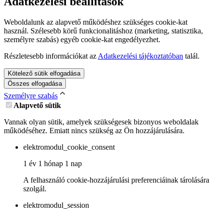
Adatkezelési beállítások
Weboldalunk az alapvető működéshez szükséges cookie-kat
használ. Szélesebb körű funkcionalitáshoz (marketing, statisztika,
személyre szabás) egyéb cookie-kat engedélyezhet.
Részletesebb információkat az
Adatkezelési tájékoztatóban
talál.
Kötelező sütik elfogadása
Összes elfogadása
Személyre szabás
Alapvető sütik
Vannak olyan sütik, amelyek szükségesek bizonyos weboldalak
működéséhez. Emiatt nincs szükség az Ön hozzájárulására.
elektromodul_cookie_consent
1 év 1 hónap 1 nap
A felhasználó cookie-hozzájárulási preferenciáinak tárolására
szolgál.
elektromodul_session