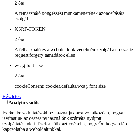
2 óra
A felhasználó böngészési munkamenetének azonosítására
szolgál.
XSRF-TOKEN
2 óra
A felhasználó és a weboldalunk védelmére szolgál a cross-site
request forgery támadások ellen.
wcag-font-size
2 óra
cookieConsent::cookies.defaults.wcag-font-size
Részletek
Analytics sütik
Ezeket belső kutatásokhoz használjuk arra vonatkozóan, hogyan
javíthatjuk az összes felhasználónk számára nyújtott
szolgáltatásunkat. Ezek a sütik azt értékelik, hogy Ön hogyan lép
kapcsolatba a weboldalunkkal.