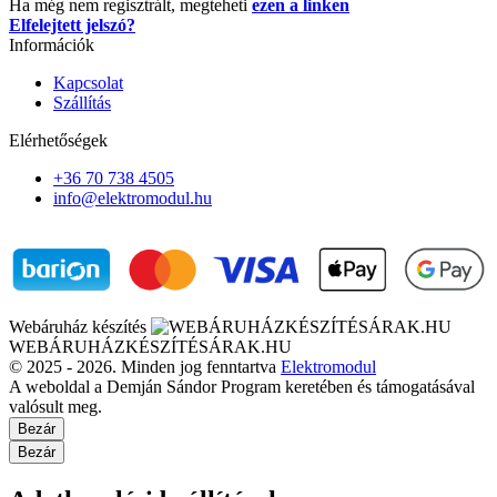
Ha még nem regisztrált, megteheti
ezen a linken
Elfelejtett jelszó?
Információk
Kapcsolat
Szállítás
Elérhetőségek
+36 70 738 4505
info@elektromodul.hu
Webáruház készítés
WEBÁRUHÁZKÉSZÍTÉSÁRAK.HU
© 2025 - 2026. Minden jog fenntartva
Elektromodul
A weboldal a Demján Sándor Program keretében és támogatásával
valósult meg.
Bezár
Bezár