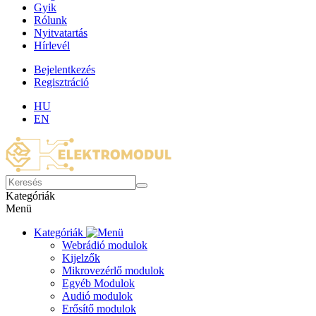
Gyik
Rólunk
Nyitvatartás
Hírlevél
Bejelentkezés
Regisztráció
HU
EN
Kategóriák
Menü
Kategóriák
Webrádió modulok
Kijelzők
Mikrovezérlő modulok
Egyéb Modulok
Audió modulok
Erősítő modulok