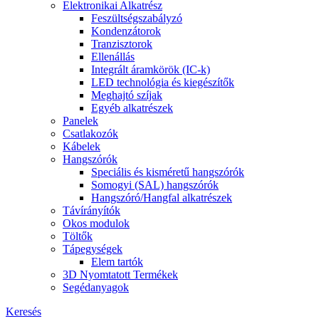
Elektronikai Alkatrész
Feszültségszabályzó
Kondenzátorok
Tranzisztorok
Ellenállás
Integrált áramkörök (IC-k)
LED technológia és kiegészítők
Meghajtó szíjak
Egyéb alkatrészek
Panelek
Csatlakozók
Kábelek
Hangszórók
Speciális és kisméretű hangszórók
Somogyi (SAL) hangszórók
Hangszóró/Hangfal alkatrészek
Távírányítók
Okos modulok
Töltők
Tápegységek
Elem tartók
3D Nyomtatott Termékek
Segédanyagok
Keresés