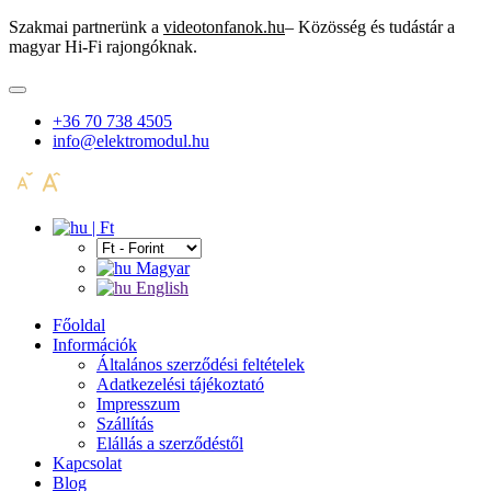
Szakmai partnerünk a
videotonfanok.hu
– Közösség és tudástár a
magyar Hi-Fi rajongóknak.
+36 70 738 4505
info@elektromodul.hu
| Ft
Magyar
English
Főoldal
Információk
Általános szerződési feltételek
Adatkezelési tájékoztató
Impresszum
Szállítás
Elállás a szerződéstől
Kapcsolat
Blog