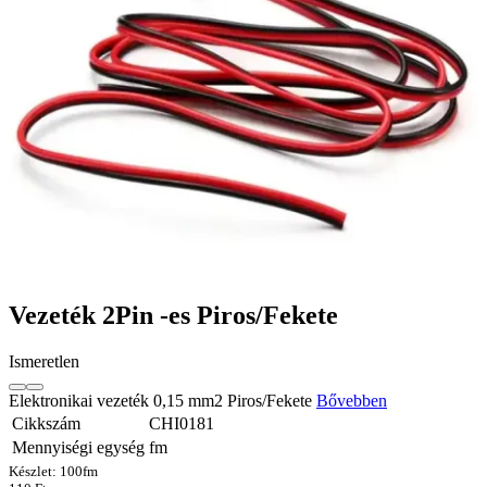
Vezeték 2Pin -es Piros/Fekete
Ismeretlen
Elektronikai vezeték 0,15 mm2 Piros/Fekete
Bővebben
Cikkszám
CHI0181
Mennyiségi egység
fm
Készlet:
100
fm