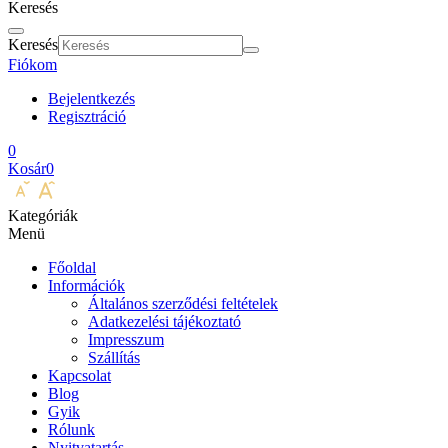
Keresés
Keresés
Fiókom
Bejelentkezés
Regisztráció
0
Kosár
0
Kategóriák
Menü
Főoldal
Információk
Általános szerződési feltételek
Adatkezelési tájékoztató
Impresszum
Szállítás
Kapcsolat
Blog
Gyik
Rólunk
Nyitvatartás