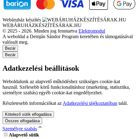
Webáruház készítés
WEBÁRUHÁZKÉSZÍTÉSÁRAK.HU
© 2025 - 2026. Minden jog fenntartva
Elektromodul
A weboldal a Demján Sándor Program keretében és támogatásával
valósult meg.
Bezár
Bezár
Adatkezelési beállítások
Weboldalunk az alapvető működéshez szükséges cookie-kat
használ. Szélesebb körű funkcionalitáshoz (marketing, statisztika,
személyre szabás) egyéb cookie-kat engedélyezhet.
Részletesebb információkat az
Adatkezelési tájékoztatóban
talál.
Kötelező sütik elfogadása
Összes elfogadása
Személyre szabás
Alapvető sütik