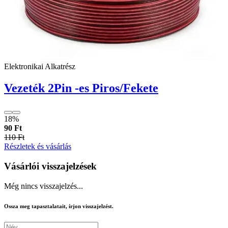
Elektronikai Alkatrész
Vezeték 2Pin -es Piros/Fekete
18%
90 Ft
110 Ft
Részletek és vásárlás
Vásárlói visszajelzések
Még nincs visszajelzés...
Ossza meg tapasztalatait, írjon visszajelzést.