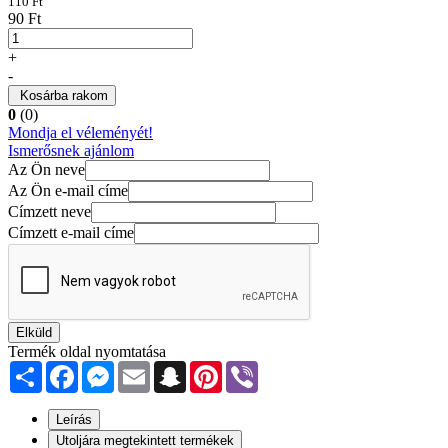
110 Ft
90 Ft
+
-
Kosárba rakom
0
(0)
Mondja el véleményét!
Ismerősnek ajánlom
Az Ön neve
Az Ön e-mail címe
Címzett neve
Címzett e-mail címe
Elküld
Termék oldal nyomtatása
Share
Facebook
Messenger
Email
Snapchat
Pinterest
Viber
Leírás
Utoljára megtekintett termékek