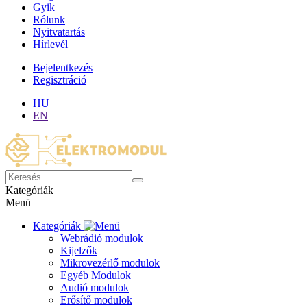
Gyik
Rólunk
Nyitvatartás
Hírlevél
Bejelentkezés
Regisztráció
HU
EN
Kategóriák
Menü
Kategóriák
Webrádió modulok
Kijelzők
Mikrovezérlő modulok
Egyéb Modulok
Audió modulok
Erősítő modulok