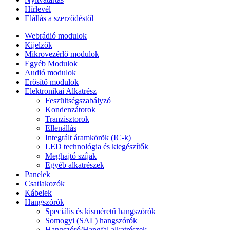
Hírlevél
Elállás a szerződéstől
Webrádió modulok
Kijelzők
Mikrovezérlő modulok
Egyéb Modulok
Audió modulok
Erősítő modulok
Elektronikai Alkatrész
Feszültségszabályzó
Kondenzátorok
Tranzisztorok
Ellenállás
Integrált áramkörök (IC-k)
LED technológia és kiegészítők
Meghajtó szíjak
Egyéb alkatrészek
Panelek
Csatlakozók
Kábelek
Hangszórók
Speciális és kisméretű hangszórók
Somogyi (SAL) hangszórók
Hangszóró/Hangfal alkatrészek