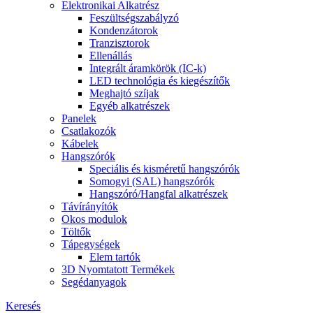
Elektronikai Alkatrész
Feszültségszabályzó
Kondenzátorok
Tranzisztorok
Ellenállás
Integrált áramkörök (IC-k)
LED technológia és kiegészítők
Meghajtó szíjak
Egyéb alkatrészek
Panelek
Csatlakozók
Kábelek
Hangszórók
Speciális és kisméretű hangszórók
Somogyi (SAL) hangszórók
Hangszóró/Hangfal alkatrészek
Távírányítók
Okos modulok
Töltők
Tápegységek
Elem tartók
3D Nyomtatott Termékek
Segédanyagok
Keresés