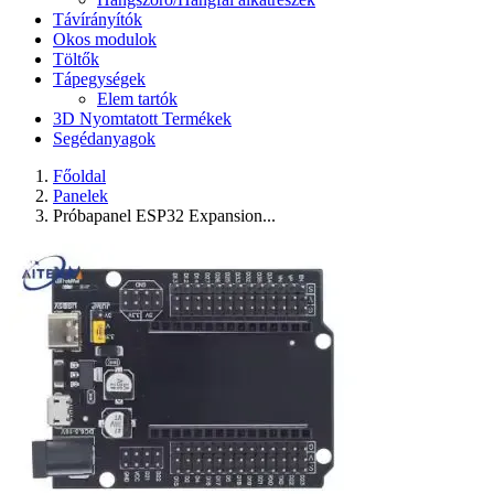
Távírányítók
Okos modulok
Töltők
Tápegységek
Elem tartók
3D Nyomtatott Termékek
Segédanyagok
Főoldal
Panelek
Próbapanel ESP32 Expansion...