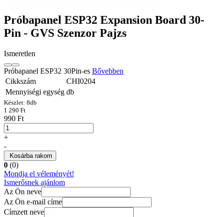
Próbapanel ESP32 Expansion Board 30-
Pin - GVS Szenzor Pajzs
Ismeretlen
Próbapanel ESP32 30Pin-es
Bővebben
Cikkszám
CHI0204
Mennyiségi egység
db
Készlet:
8
db
1 290 Ft
990 Ft
+
-
Kosárba rakom
0
(0)
Mondja el véleményét!
Ismerősnek ajánlom
Az Ön neve
Az Ön e-mail címe
Címzett neve