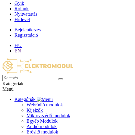
Gyik
Rólunk
Nyitvatartás
Hírlevél
Bejelentkezés
Regisztráció
HU
EN
Kategóriák
Menü
Kategóriák
Webrádió modulok
Kijelzők
Mikrovezérlő modulok
Egyéb Modulok
Audió modulok
Erősítő modulok