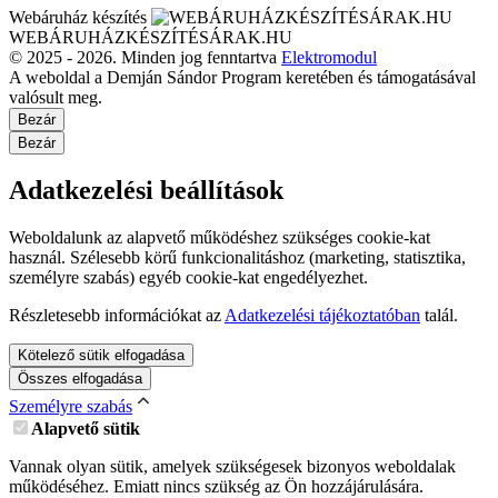
Webáruház készítés
WEBÁRUHÁZKÉSZÍTÉSÁRAK.HU
© 2025 - 2026. Minden jog fenntartva
Elektromodul
A weboldal a Demján Sándor Program keretében és támogatásával
valósult meg.
Bezár
Bezár
Adatkezelési beállítások
Weboldalunk az alapvető működéshez szükséges cookie-kat
használ. Szélesebb körű funkcionalitáshoz (marketing, statisztika,
személyre szabás) egyéb cookie-kat engedélyezhet.
Részletesebb információkat az
Adatkezelési tájékoztatóban
talál.
Kötelező sütik elfogadása
Összes elfogadása
Személyre szabás
Alapvető sütik
Vannak olyan sütik, amelyek szükségesek bizonyos weboldalak
működéséhez. Emiatt nincs szükség az Ön hozzájárulására.