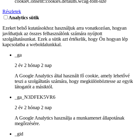
cookieConsent::cookies.defaults.wcag-font-size
Részletek
Analytics sütik
Ezeket belső kutatásokhoz használjuk arra vonatkozóan, hogyan
javíthatjuk az összes felhasználónk számára nyújtott
szolgáltatásunkat. Ezek a sütik azt értékelik, hogy Ön hogyan lép
kapcsolatba a weboldalunkkal.
_ga
2 év 2 hónap 2 nap
A Google Analytics által használt fő cookie, amely lehetővé
teszi a szolgáltatás számára, hogy megkülönböztesse az egyik
látogatót a másiktól.
_ga_N3DFEK5VR6
2 év 2 hónap 2 nap
A Google Analytics használja a munkamenet állapotának
megőrzésére.
_gid