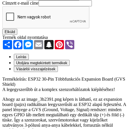
Címzett e-mail címe
Elküld
Termék oldal nyomtatása
Share
Facebook
Messenger
Email
Snapchat
Pinterest
Viber
Leírás
Utoljára megtekintett termékek
Vásárlói visszajelzések
Termékleírás: ESP32 30-Pin Többfunkciós Expansion Board (GVS
Shield)
A legegyszerűbb út a komplex szenzorhálózatok kiépítéséhez!
Ahogy az az image_3b2391.png képen is látható, ez az expansion
board (pajzs) radikálisan leegyszerűsíti az ESP32 alapú fejlesztést. A
panel lényege a GVS (Ground, Voltage, Signal) rendszer: minden
egyes GPIO láb mellett megtalálható egy dedikált táp (+) és föld (-)
tüske. Így a szenzorokat, szervómotorokat vagy kijelzőket
szabványos 3-pólusú anya-anya kábelekkel, forrasztás nélkül