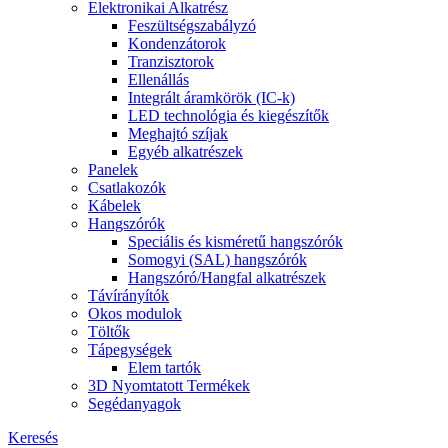
Elektronikai Alkatrész
Feszültségszabályzó
Kondenzátorok
Tranzisztorok
Ellenállás
Integrált áramkörök (IC-k)
LED technológia és kiegészítők
Meghajtó szíjak
Egyéb alkatrészek
Panelek
Csatlakozók
Kábelek
Hangszórók
Speciális és kisméretű hangszórók
Somogyi (SAL) hangszórók
Hangszóró/Hangfal alkatrészek
Távírányítók
Okos modulok
Töltők
Tápegységek
Elem tartók
3D Nyomtatott Termékek
Segédanyagok
Keresés