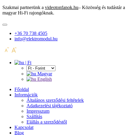
Szakmai partnerünk a
videotonfanok.hu
– Közösség és tudástár a
magyar Hi-Fi rajongóknak.
+36 70 738 4505
info@elektromodul.hu
| Ft
Magyar
English
Főoldal
Információk
Általános szerződési feltételek
Adatkezelési tájékoztató
Impresszum
Szállítás
Elállás a szerződéstől
Kapcsolat
Blog