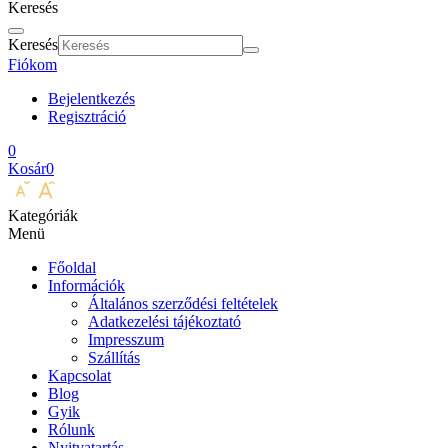
Keresés
Keresés
Fiókom
Bejelentkezés
Regisztráció
0
Kosár
0
Kategóriák
Menü
Főoldal
Információk
Általános szerződési feltételek
Adatkezelési tájékoztató
Impresszum
Szállítás
Kapcsolat
Blog
Gyik
Rólunk
Nyitvatartás