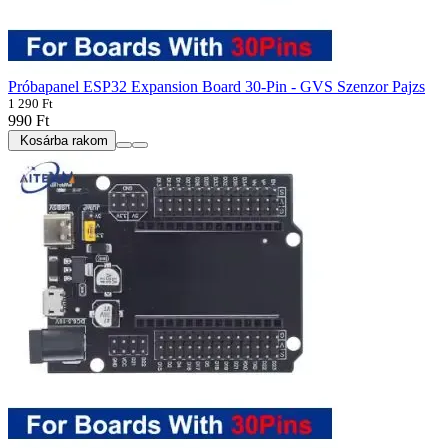
Próbapanel ESP32 Expansion Board 30-Pin - GVS Szenzor Pajzs
1 290 Ft
990 Ft
Kosárba rakom