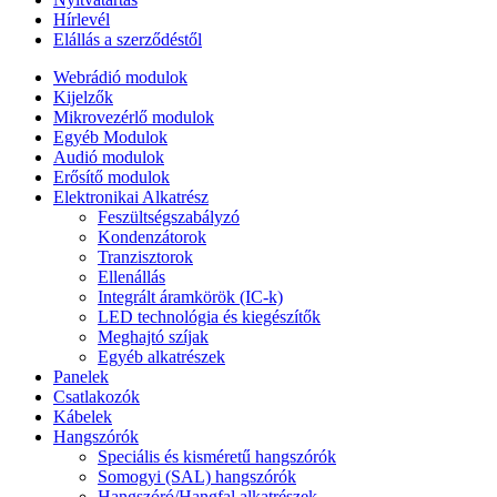
Hírlevél
Elállás a szerződéstől
Webrádió modulok
Kijelzők
Mikrovezérlő modulok
Egyéb Modulok
Audió modulok
Erősítő modulok
Elektronikai Alkatrész
Feszültségszabályzó
Kondenzátorok
Tranzisztorok
Ellenállás
Integrált áramkörök (IC-k)
LED technológia és kiegészítők
Meghajtó szíjak
Egyéb alkatrészek
Panelek
Csatlakozók
Kábelek
Hangszórók
Speciális és kisméretű hangszórók
Somogyi (SAL) hangszórók
Hangszóró/Hangfal alkatrészek