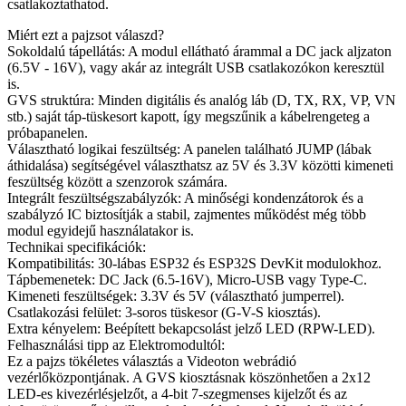
csatlakoztathatod.
Miért ezt a pajzsot válaszd?
Sokoldalú tápellátás: A modul ellátható árammal a DC jack aljzaton
(6.5V - 16V), vagy akár az integrált USB csatlakozókon keresztül
is.
GVS struktúra: Minden digitális és analóg láb (D, TX, RX, VP, VN
stb.) saját táp-tüskesort kapott, így megszűnik a kábelrengeteg a
próbapanelen.
Választható logikai feszültség: A panelen található JUMP (lábak
áthidalása) segítségével választhatsz az 5V és 3.3V közötti kimeneti
feszültség között a szenzorok számára.
Integrált feszültségszabályzók: A minőségi kondenzátorok és a
szabályzó IC biztosítják a stabil, zajmentes működést még több
modul egyidejű használatakor is.
Technikai specifikációk:
Kompatibilitás: 30-lábas ESP32 és ESP32S DevKit modulokhoz.
Tápbemenetek: DC Jack (6.5-16V), Micro-USB vagy Type-C.
Kimeneti feszültségek: 3.3V és 5V (választható jumperrel).
Csatlakozási felület: 3-soros tüskesor (G-V-S kiosztás).
Extra kényelem: Beépített bekapcsolást jelző LED (RPW-LED).
Felhasználási tipp az Elektromodultól:
Ez a pajzs tökéletes választás a Videoton webrádió
vezérlőközpontjának. A GVS kiosztásnak köszönhetően a 2x12
LED-es kivezérlésjelzőt, a 4-bit 7-szegmenses kijelzőt és az