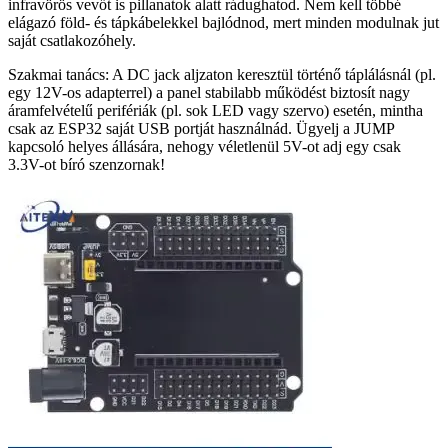
infravörös vevőt is pillanatok alatt rádughatod. Nem kell többé
elágazó föld- és tápkábelekkel bajlódnod, mert minden modulnak jut
saját csatlakozóhely.
Szakmai tanács: A DC jack aljzaton keresztül történő táplálásnál (pl.
egy 12V-os adapterrel) a panel stabilabb működést biztosít nagy
áramfelvételű perifériák (pl. sok LED vagy szervo) esetén, mintha
csak az ESP32 saját USB portját használnád. Ügyelj a JUMP
kapcsoló helyes állására, nehogy véletlenül 5V-ot adj egy csak
3.3V-ot bíró szenzornak!