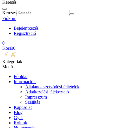
Keresés
Keresés
Fiókom
Bejelentkezés
Regisztráció
0
Kosár
0
Kategóriák
Menü
Főoldal
Információk
Általános szerződési feltételek
Adatkezelési tájékoztató
Impresszum
Szállítás
Kapcsolat
Blog
Gyik
Rólunk
Nyitvatartás