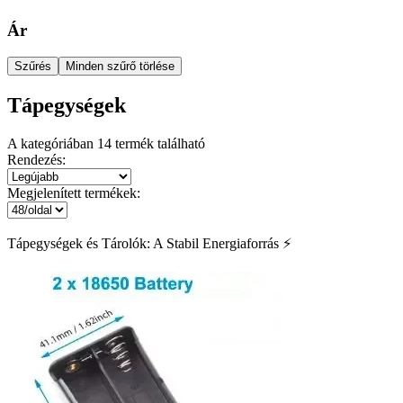
Ár
Szűrés
Minden szűrő törlése
Tápegységek
A kategóriában
14
termék található
Rendezés:
Megjelenített termékek:
Tápegységek és Tárolók: A Stabil Energiaforrás ⚡