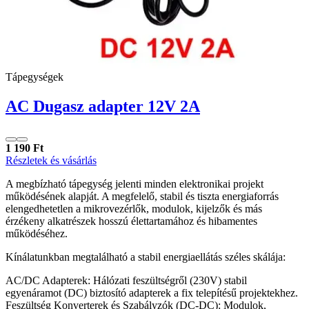
Tápegységek
AC Dugasz adapter 12V 2A
1 190 Ft
Részletek és vásárlás
A megbízható tápegység jelenti minden elektronikai projekt
működésének alapját. A megfelelő, stabil és tiszta energiaforrás
elengedhetetlen a mikrovezérlők, modulok, kijelzők és más
érzékeny alkatrészek hosszú élettartamához és hibamentes
működéséhez.
Kínálatunkban megtalálható a stabil energiaellátás széles skálája:
AC/DC Adapterek: Hálózati feszültségről (230V) stabil
egyenáramot (DC) biztosító adapterek a fix telepítésű projektekhez.
Feszültség Konverterek és Szabályzók (DC-DC): Modulok,