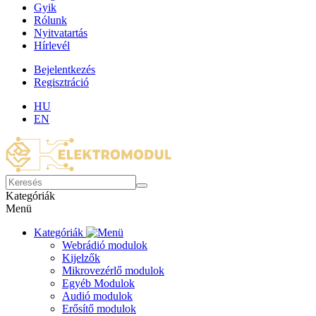
Gyik
Rólunk
Nyitvatartás
Hírlevél
Bejelentkezés
Regisztráció
HU
EN
Kategóriák
Menü
Kategóriák
Webrádió modulok
Kijelzők
Mikrovezérlő modulok
Egyéb Modulok
Audió modulok
Erősítő modulok