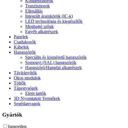
Kondenzátorok
Tranzisztorok
Ellenállás
Integrált áramkörök (IC-k)
LED technológia és kiegészítők
Meghajtó szíjak
Egyéb alkatrészek
Panelek
Csatlakozók
Kábelek
Hangszórók
Speciális és kisméretű hangszórók
Somogyi (SAL) hangszórók
Hangszóró/Hangfal alkatrészek
Távírányítók
Okos modulok
Töltők
Tápegységek
Elem tartók
3D Nyomtatott Termékek
Segédanyagok
Gyártók
Ismeretlen