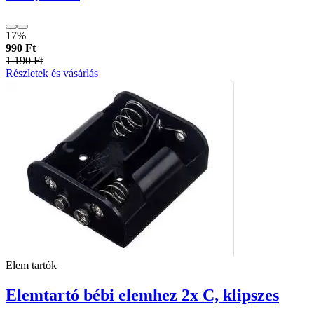
17%
990 Ft
1 190 Ft
Részletek és vásárlás
Elem tartók
Elemtartó bébi elemhez 2x C, klipszes