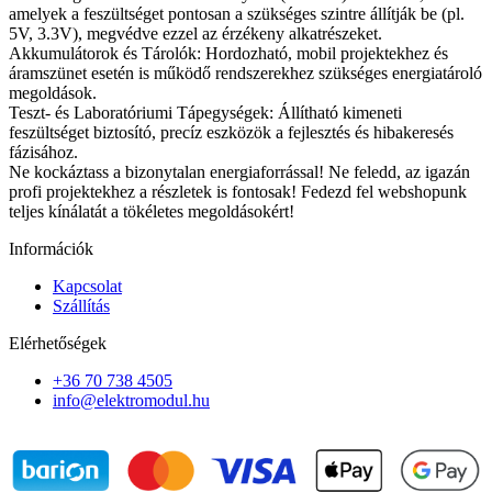
amelyek a feszültséget pontosan a szükséges szintre állítják be (pl.
5V, 3.3V), megvédve ezzel az érzékeny alkatrészeket.
Akkumulátorok és Tárolók: Hordozható, mobil projektekhez és
áramszünet esetén is működő rendszerekhez szükséges energiatároló
megoldások.
Teszt- és Laboratóriumi Tápegységek: Állítható kimeneti
feszültséget biztosító, precíz eszközök a fejlesztés és hibakeresés
fázisához.
Ne kockáztass a bizonytalan energiaforrással! Ne feledd, az igazán
profi projektekhez a részletek is fontosak! Fedezd fel webshopunk
teljes kínálatát a tökéletes megoldásokért!
Információk
Kapcsolat
Szállítás
Elérhetőségek
+36 70 738 4505
info@elektromodul.hu