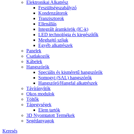
Elektronikai Alkatrész
Feszültségszabályzó
Kondenzátorok
Tranzisztorok
Ellenállás
Integrált áramkörök (IC-k)
LED technológia és kiegészítők
Meghajtó szíjak
Egyéb alkatrészek
Panelek
Csatlakozók
Kábelek
Hangszórók
Speciális és kisméretű hangszórók
Somogyi (SAL) hangszórók
Hangszóró/Hangfal alkatrészek
Távírányítók
Okos modulok
Töltők
Tápegységek
Elem tartók
3D Nyomtatott Termékek
Segédanyagok
Keresés