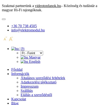
Szakmai partnerünk a
videotonfanok.hu
– Közösség és tudástár a
magyar Hi-Fi rajongóknak.
+36 70 738 4505
info@elektromodul.hu
| Ft
Magyar
English
Főoldal
Információk
Általános szerződési feltételek
Adatkezelési tájékoztató
Impresszum
Szállítás
Elállás a szerződéstől
Kapcsolat
Blog