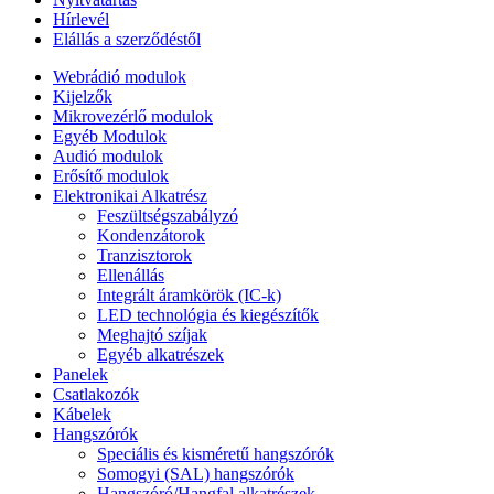
Hírlevél
Elállás a szerződéstől
Webrádió modulok
Kijelzők
Mikrovezérlő modulok
Egyéb Modulok
Audió modulok
Erősítő modulok
Elektronikai Alkatrész
Feszültségszabályzó
Kondenzátorok
Tranzisztorok
Ellenállás
Integrált áramkörök (IC-k)
LED technológia és kiegészítők
Meghajtó szíjak
Egyéb alkatrészek
Panelek
Csatlakozók
Kábelek
Hangszórók
Speciális és kisméretű hangszórók
Somogyi (SAL) hangszórók
Hangszóró/Hangfal alkatrészek