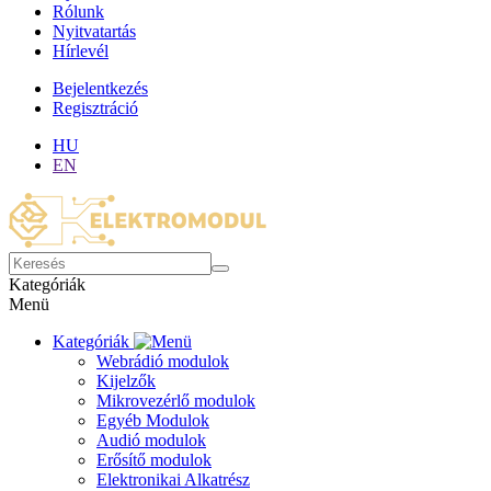
Rólunk
Nyitvatartás
Hírlevél
Bejelentkezés
Regisztráció
HU
EN
Kategóriák
Menü
Kategóriák
Webrádió modulok
Kijelzők
Mikrovezérlő modulok
Egyéb Modulok
Audió modulok
Erősítő modulok
Elektronikai Alkatrész