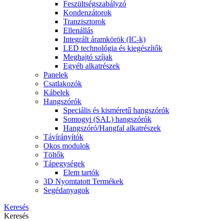
Feszültségszabályzó
Kondenzátorok
Tranzisztorok
Ellenállás
Integrált áramkörök (IC-k)
LED technológia és kiegészítők
Meghajtó szíjak
Egyéb alkatrészek
Panelek
Csatlakozók
Kábelek
Hangszórók
Speciális és kisméretű hangszórók
Somogyi (SAL) hangszórók
Hangszóró/Hangfal alkatrészek
Távírányítók
Okos modulok
Töltők
Tápegységek
Elem tartók
3D Nyomtatott Termékek
Segédanyagok
Keresés
Keresés