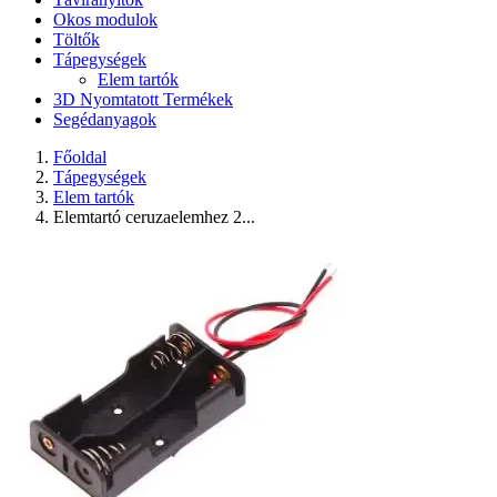
Okos modulok
Töltők
Tápegységek
Elem tartók
3D Nyomtatott Termékek
Segédanyagok
Főoldal
Tápegységek
Elem tartók
Elemtartó ceruzaelemhez 2...