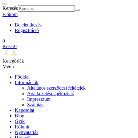
Keresés
Fiókom
Bejelentkezés
Regisztráció
0
Kosár
0
Kategóriák
Menü
Főoldal
Információk
Általános szerződési feltételek
Adatkezelési tájékoztató
Impresszum
Szállítás
Kapcsolat
Blog
Gyik
Rólunk
Nyitvatartás
Hírlevél