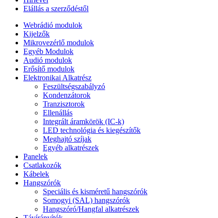
Elállás a szerződéstől
Webrádió modulok
Kijelzők
Mikrovezérlő modulok
Egyéb Modulok
Audió modulok
Erősítő modulok
Elektronikai Alkatrész
Feszültségszabályzó
Kondenzátorok
Tranzisztorok
Ellenállás
Integrált áramkörök (IC-k)
LED technológia és kiegészítők
Meghajtó szíjak
Egyéb alkatrészek
Panelek
Csatlakozók
Kábelek
Hangszórók
Speciális és kisméretű hangszórók
Somogyi (SAL) hangszórók
Hangszóró/Hangfal alkatrészek
Távírányítók