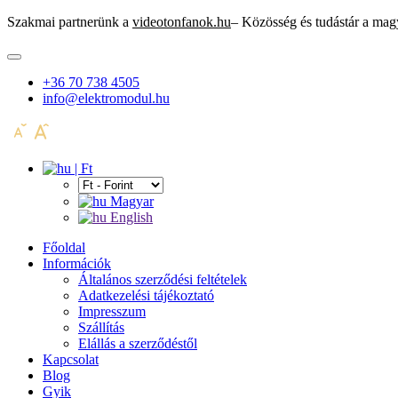
Szakmai partnerünk a
videotonfanok.hu
– Közösség és tudástár a mag
+36 70 738 4505
info@elektromodul.hu
| Ft
Magyar
English
Főoldal
Információk
Általános szerződési feltételek
Adatkezelési tájékoztató
Impresszum
Szállítás
Elállás a szerződéstől
Kapcsolat
Blog
Gyik