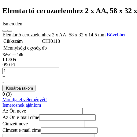
Elemtartó ceruzaelemhez 2 x AA, 58 x 32 
Ismeretlen
Elemtartó ceruzaelemhez 2 x AA, 58 x 32 x 14,5 mm
Bővebben
Cikkszám
CHI0118
Mennyiségi egység
db
Készlet:
1
db
1 190 Ft
990 Ft
+
-
Kosárba rakom
0
(0)
Mondja el véleményét!
Ismerősnek ajánlom
Az Ön neve
Az Ön e-mail címe
Címzett neve
Címzett e-mail címe