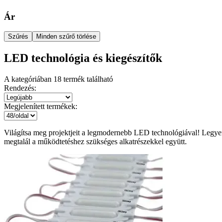
Ár
Szűrés
Minden szűrő törlése
LED technológia és kiegészítők
A kategóriában
18
termék található
Rendezés:
Megjelenített termékek:
Világítsa meg projektjeit a legmodernebb LED technológiával! Legyen
megtalál a működtetéshez szükséges alkatrészekkel együtt.