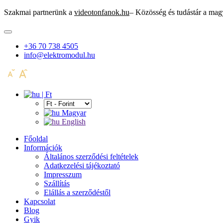
Szakmai partnerünk a
videotonfanok.hu
– Közösség és tudástár a mag
+36 70 738 4505
info@elektromodul.hu
| Ft
Magyar
English
Főoldal
Információk
Általános szerződési feltételek
Adatkezelési tájékoztató
Impresszum
Szállítás
Elállás a szerződéstől
Kapcsolat
Blog
Gyik