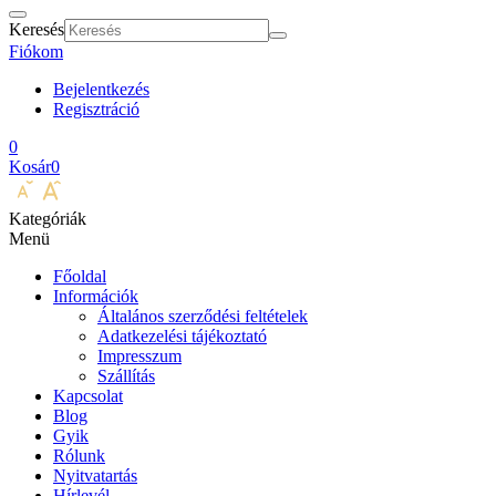
Keresés
Fiókom
Bejelentkezés
Regisztráció
0
Kosár
0
Kategóriák
Menü
Főoldal
Információk
Általános szerződési feltételek
Adatkezelési tájékoztató
Impresszum
Szállítás
Kapcsolat
Blog
Gyik
Rólunk
Nyitvatartás
Hírlevél