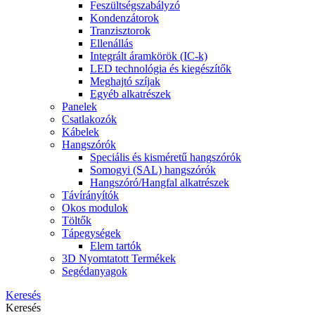
Feszültségszabályzó
Kondenzátorok
Tranzisztorok
Ellenállás
Integrált áramkörök (IC-k)
LED technológia és kiegészítők
Meghajtó szíjak
Egyéb alkatrészek
Panelek
Csatlakozók
Kábelek
Hangszórók
Speciális és kisméretű hangszórók
Somogyi (SAL) hangszórók
Hangszóró/Hangfal alkatrészek
Távírányítók
Okos modulok
Töltők
Tápegységek
Elem tartók
3D Nyomtatott Termékek
Segédanyagok
Keresés
Keresés