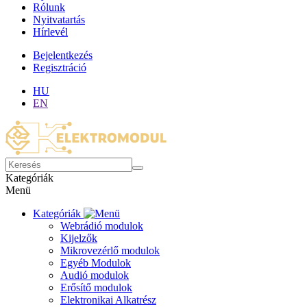
Rólunk
Nyitvatartás
Hírlevél
Bejelentkezés
Regisztráció
HU
EN
Kategóriák
Menü
Kategóriák
Webrádió modulok
Kijelzők
Mikrovezérlő modulok
Egyéb Modulok
Audió modulok
Erősítő modulok
Elektronikai Alkatrész