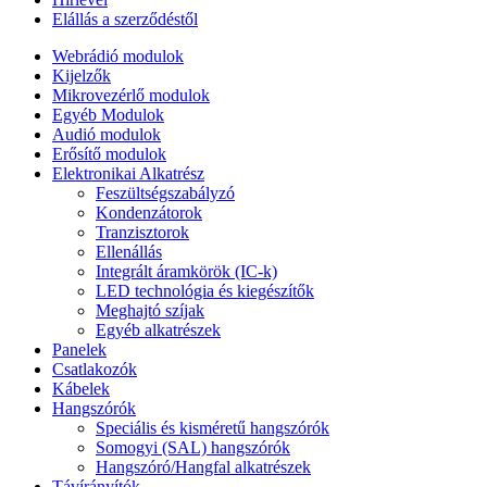
Elállás a szerződéstől
Webrádió modulok
Kijelzők
Mikrovezérlő modulok
Egyéb Modulok
Audió modulok
Erősítő modulok
Elektronikai Alkatrész
Feszültségszabályzó
Kondenzátorok
Tranzisztorok
Ellenállás
Integrált áramkörök (IC-k)
LED technológia és kiegészítők
Meghajtó szíjak
Egyéb alkatrészek
Panelek
Csatlakozók
Kábelek
Hangszórók
Speciális és kisméretű hangszórók
Somogyi (SAL) hangszórók
Hangszóró/Hangfal alkatrészek
Távírányítók