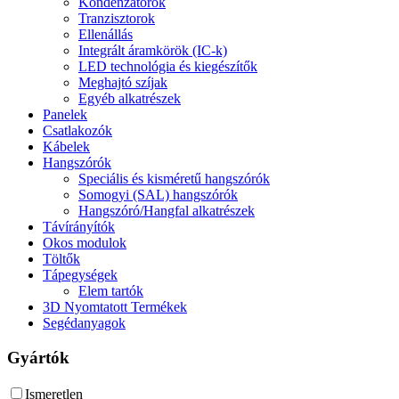
Kondenzátorok
Tranzisztorok
Ellenállás
Integrált áramkörök (IC-k)
LED technológia és kiegészítők
Meghajtó szíjak
Egyéb alkatrészek
Panelek
Csatlakozók
Kábelek
Hangszórók
Speciális és kisméretű hangszórók
Somogyi (SAL) hangszórók
Hangszóró/Hangfal alkatrészek
Távírányítók
Okos modulok
Töltők
Tápegységek
Elem tartók
3D Nyomtatott Termékek
Segédanyagok
Gyártók
Ismeretlen