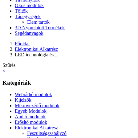
Okos modulok
Töltők
Tápegységek
Elem tartók
3D Nyomtatott Termékek
Segédanyagok
Főoldal
Elektronikai Alkatrész
LED technológia és...
Szűrés
×
Kategóriák
Webrádió modulok
Kijelzők
Mikrovezérlő modulok
Egyéb Modulok
Audió modulok
Erősítő modulok
Elektronikai Alkatrész
Feszültségszabályzó