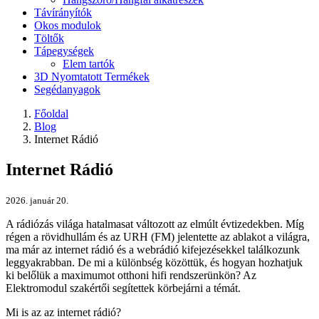
Távírányítók
Okos modulok
Töltők
Tápegységek
Elem tartók
3D Nyomtatott Termékek
Segédanyagok
Főoldal
Blog
Internet Rádió
Internet Rádió
2026. január 20.
A rádiózás világa hatalmasat változott az elmúlt évtizedekben. Míg
régen a rövidhullám és az URH (FM) jelentette az ablakot a világra,
ma már az internet rádió és a webrádió kifejezésekkel találkozunk
leggyakrabban. De mi a különbség közöttük, és hogyan hozhatjuk
ki belőlük a maximumot otthoni hifi rendszerünkön? Az
Elektromodul szakértői segítettek körbejárni a témát.
Mi is az az internet rádió?