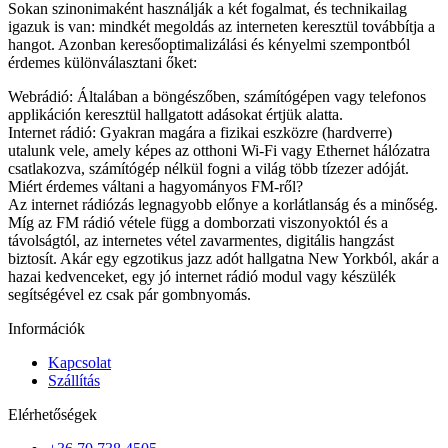
Sokan szinonimaként használják a két fogalmat, és technikailag
igazuk is van: mindkét megoldás az interneten keresztül továbbítja a
hangot. Azonban keresőoptimalizálási és kényelmi szempontból
érdemes különválasztani őket:
Webrádió: Általában a böngészőben, számítógépen vagy telefonos
applikáción keresztül hallgatott adásokat értjük alatta.
Internet rádió: Gyakran magára a fizikai eszközre (hardverre)
utalunk vele, amely képes az otthoni Wi-Fi vagy Ethernet hálózatra
csatlakozva, számítógép nélkül fogni a világ több tízezer adóját.
Miért érdemes váltani a hagyományos FM-ről?
Az internet rádiózás legnagyobb előnye a korlátlanság és a minőség.
Míg az FM rádió vétele függ a domborzati viszonyoktól és a
távolságtól, az internetes vétel zavarmentes, digitális hangzást
biztosít. Akár egy egzotikus jazz adót hallgatna New Yorkból, akár a
hazai kedvenceket, egy jó internet rádió modul vagy készülék
segítségével ez csak pár gombnyomás.
Információk
Kapcsolat
Szállítás
Elérhetőségek