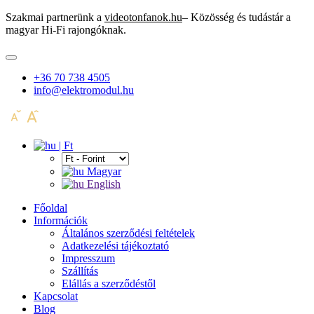
Szakmai partnerünk a
videotonfanok.hu
– Közösség és tudástár a
magyar Hi-Fi rajongóknak.
+36 70 738 4505
info@elektromodul.hu
| Ft
Magyar
English
Főoldal
Információk
Általános szerződési feltételek
Adatkezelési tájékoztató
Impresszum
Szállítás
Elállás a szerződéstől
Kapcsolat
Blog