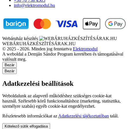
+36 70 738 4505
info@elektromodul.hu
Webáruház készítés
WEBÁRUHÁZKÉSZÍTÉSÁRAK.HU
© 2025 - 2026. Minden jog fenntartva
Elektromodul
A weboldal a Demján Sándor Program keretében és támogatásával
valósult meg.
Bezár
Bezár
Adatkezelési beállítások
Weboldalunk az alapvető működéshez szükséges cookie-kat
használ. Szélesebb körű funkcionalitáshoz (marketing, statisztika,
személyre szabás) egyéb cookie-kat engedélyezhet.
Részletesebb információkat az
Adatkezelési tájékoztatóban
talál.
Kötelező sütik elfogadása