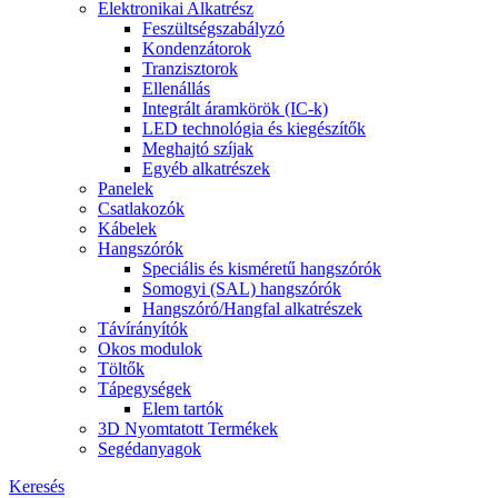
Elektronikai Alkatrész
Feszültségszabályzó
Kondenzátorok
Tranzisztorok
Ellenállás
Integrált áramkörök (IC-k)
LED technológia és kiegészítők
Meghajtó szíjak
Egyéb alkatrészek
Panelek
Csatlakozók
Kábelek
Hangszórók
Speciális és kisméretű hangszórók
Somogyi (SAL) hangszórók
Hangszóró/Hangfal alkatrészek
Távírányítók
Okos modulok
Töltők
Tápegységek
Elem tartók
3D Nyomtatott Termékek
Segédanyagok
Keresés