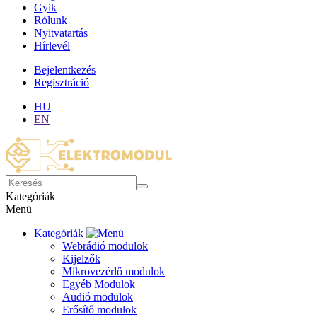
Gyik
Rólunk
Nyitvatartás
Hírlevél
Bejelentkezés
Regisztráció
HU
EN
Kategóriák
Menü
Kategóriák
Webrádió modulok
Kijelzők
Mikrovezérlő modulok
Egyéb Modulok
Audió modulok
Erősítő modulok