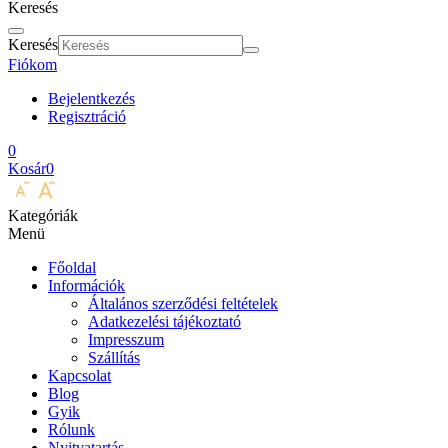
Keresés
Keresés
Fiókom
Bejelentkezés
Regisztráció
0
Kosár
0
Kategóriák
Menü
Főoldal
Információk
Általános szerződési feltételek
Adatkezelési tájékoztató
Impresszum
Szállítás
Kapcsolat
Blog
Gyik
Rólunk
Nyitvatartás