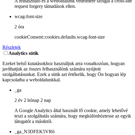
A felhasználó és a weboldalunk védelmére szolgál a cross-site
request forgery támadások ellen.
wcag-font-size
2 óra
cookieConsent::cookies.defaults.wcag-font-size
Részletek
Analytics sütik
Ezeket belső kutatásokhoz használjuk arra vonatkozóan, hogyan
javíthatjuk az összes felhasználónk számára nyújtott
szolgáltatásunkat. Ezek a sütik azt értékelik, hogy Ön hogyan lép
kapcsolatba a weboldalunkkal.
_ga
2 év 2 hónap 2 nap
A Google Analytics által használt fő cookie, amely lehetővé
teszi a szolgáltatás számára, hogy megkülönböztesse az egyik
látogatót a másiktól.
_ga_N3DFEK5VR6