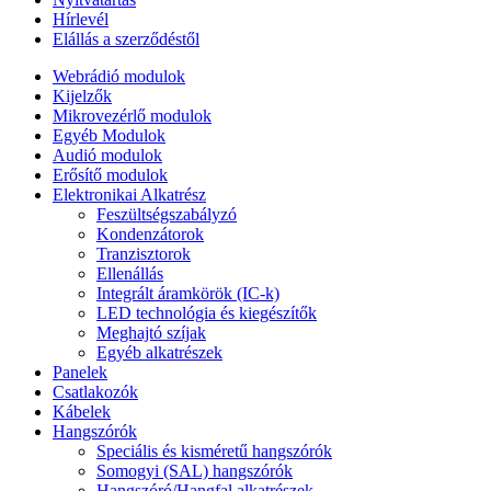
Hírlevél
Elállás a szerződéstől
Webrádió modulok
Kijelzők
Mikrovezérlő modulok
Egyéb Modulok
Audió modulok
Erősítő modulok
Elektronikai Alkatrész
Feszültségszabályzó
Kondenzátorok
Tranzisztorok
Ellenállás
Integrált áramkörök (IC-k)
LED technológia és kiegészítők
Meghajtó szíjak
Egyéb alkatrészek
Panelek
Csatlakozók
Kábelek
Hangszórók
Speciális és kisméretű hangszórók
Somogyi (SAL) hangszórók
Hangszóró/Hangfal alkatrészek