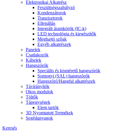
Elektronikai Alkatrész
Feszültségszabályzó
Kondenzátorok
Tranzisztorok
Ellenállás
Integrált áramkörök (IC-k)
LED technológia és kiegészítők
Meghajtó szíjak
Egyéb alkatrészek
Panelek
Csatlakozók
Kábelek
Hangszórók
Speciális és kisméretű hangszórók
Somogyi (SAL) hangszórók
Hangszóró/Hangfal alkatrészek
Távírányítók
Okos modulok
Töltők
Tápegységek
Elem tartók
3D Nyomtatott Termékek
Segédanyagok
Keresés