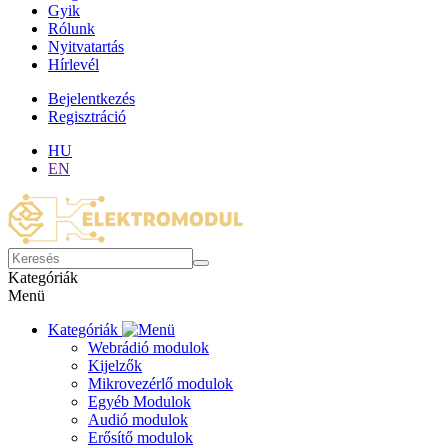
Gyik
Rólunk
Nyitvatartás
Hírlevél
Bejelentkezés
Regisztráció
HU
EN
Kategóriák
Menü
Kategóriák
Webrádió modulok
Kijelzők
Mikrovezérlő modulok
Egyéb Modulok
Audió modulok
Erősítő modulok