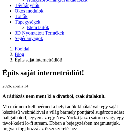
Távírányítók
Okos modulok
Töltők
Tápegységek
Elem tartók
3D Nyomtatott Termékek
Segédanyagok
Főoldal
Blog
Építs saját internetrádiót!
Építs saját internetrádiót!
2026. április 14.
A rádiózás nem ment ki a divatból, csak átalakult.
Ma már nem kell beérned a helyi adók kínálatával: egy saját
készítésű webrádióval a világ bármely pontjáról sugárzott adást
hallgathatod, legyen az egy New York-i jazz csatorna vagy egy
távol-keleti lo-fi stream. Ebben a bejegyzésben megmutatjuk,
hogyan fogj hozzá az összeszereléshez.