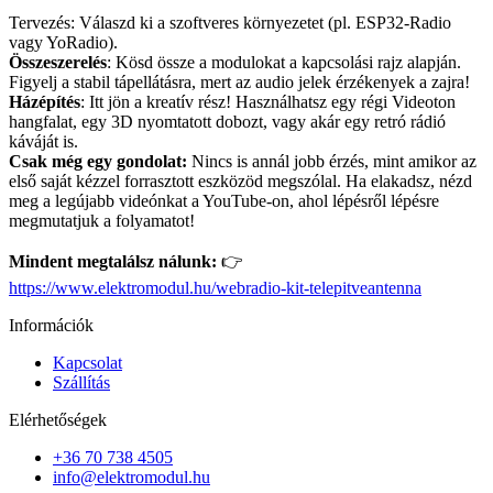
Tervezés: Válaszd ki a szoftveres környezetet (pl. ESP32-Radio
vagy YoRadio).
Összeszerelés
: Kösd össze a modulokat a kapcsolási rajz alapján.
Figyelj a stabil tápellátásra, mert az audio jelek érzékenyek a zajra!
Házépítés
: Itt jön a kreatív rész! Használhatsz egy régi Videoton
hangfalat, egy 3D nyomtatott dobozt, vagy akár egy retró rádió
káváját is.
Csak még egy gondolat:
Nincs is annál jobb érzés, mint amikor az
első saját kézzel forrasztott eszközöd megszólal. Ha elakadsz, nézd
meg a legújabb videónkat a YouTube-on, ahol lépésről lépésre
megmutatjuk a folyamatot!
Mindent megtalálsz nálunk:
👉
https://www.elektromodul.hu/webradio-kit-telepitveantenna
Információk
Kapcsolat
Szállítás
Elérhetőségek
+36 70 738 4505
info@elektromodul.hu