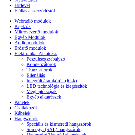
Hírlevél
Elállás a szerződéstől
Webrádió modulok
Kijelzők
Mikrovezérlő modulok
Egyéb Modulok
Audió modulok
Erősítő modulok
Elektronikai Alkatrész
Feszültségszabályzó
Kondenzátorok
Tranzisztorok
Ellenállás
Integrált áramkörök (IC-k)
LED technológia és kiegészítők
Meghajtó szíjak
Egyéb alkatrészek
Panelek
Csatlakozók
Kábelek
Hangszórók
Speciális és kisméretű hangszórók
Somogyi (SAL) hangszórók
Hangszóró/Hangfal alkatrészek