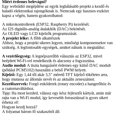
Miért érdemes belevágni?
Egy webrádió megépítése az egyik leghálásabb projekt a kezdő és
haladó elektronikai rajongóknak is. Nemcsak egy hasznos eszközt
kapsz a végén, hanem gyakorolhatod:
A mikrokontrollerek (ESP32, Raspberry Pi) kezelését.
Az I2S digitális-analóg átalakítók (DAC) bekötését.
Az OLED vagy LCD kijelzők programozását.
A projekt lelke:
A főbb alkatrészek
Ahhoz, hogy a projekt sikeres legyen, minőségi komponensekre van
szükség. A legfontosabb egységek, amiket nálunk is megtalálsz:
A vezérlőegység:
A legnépszerűbb választás az ESP32, mivel
beépített Wi-Fi-vel rendelkezik és alacsony a fogyasztása.
Audio modul:
A tiszta hangzásért érdemes egy külső DAC modult
(például PCM5102) használni a belső PWM helyett.
Kijelző:
Egy 1,44 től akár 3,5" méretű TFT kijelző tökéletes arra,
hogy mutassa az állomás nevét és az aktuális zeneszámot.
Kezelőszervek:
Forgó enkóderek (rotary encoder) a hangerőhöz és
a csatornaváltáshoz.
Tipp: Ha most kezded, válassz egy kész fejlesztői kártyát, amin már
rajta van a Wi-Fi modul, így kevesebb forrasztással is gyors sikert
érhetsz el!
Hogyan kezdj hozzá?
A folyamat három fő szakaszból áll: