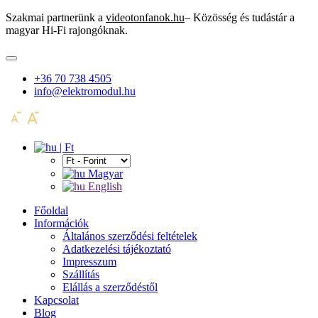
Szakmai partnerünk a
videotonfanok.hu
– Közösség és tudástár a
magyar Hi-Fi rajongóknak.
+36 70 738 4505
info@elektromodul.hu
| Ft
Magyar
English
Főoldal
Információk
Általános szerződési feltételek
Adatkezelési tájékoztató
Impresszum
Szállítás
Elállás a szerződéstől
Kapcsolat
Blog