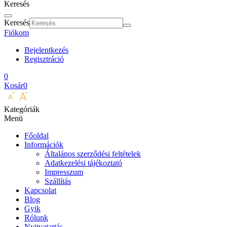
Keresés
Keresés
Fiókom
Bejelentkezés
Regisztráció
0
Kosár
0
Kategóriák
Menü
Főoldal
Információk
Általános szerződési feltételek
Adatkezelési tájékoztató
Impresszum
Szállítás
Kapcsolat
Blog
Gyik
Rólunk
Nyitvatartás