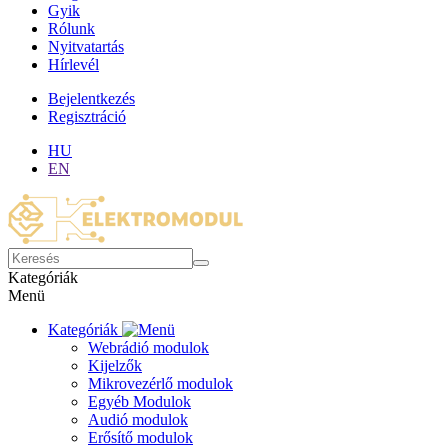
Gyik
Rólunk
Nyitvatartás
Hírlevél
Bejelentkezés
Regisztráció
HU
EN
Kategóriák
Menü
Kategóriák
Webrádió modulok
Kijelzők
Mikrovezérlő modulok
Egyéb Modulok
Audió modulok
Erősítő modulok