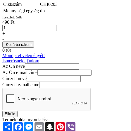
Cikkszám
CHI0203
Mennyiségi egység
db
Készlet:
5
db
490 Ft
+
-
Kosárba rakom
0
(0)
Mondja el véleményét!
Ismerősnek ajánlom
Az Ön neve
Az Ön e-mail címe
Címzett neve
Címzett e-mail címe
Elküld
Termék oldal nyomtatása
Share
Facebook
Messenger
Email
Snapchat
Pinterest
Viber