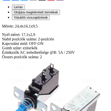
Leírás
Utoljára megtekintett termékek
Vásárlói visszajelzések
Mérete: 24,4x16,1x9,5
Nyél méret: 17,1x2,9
Stabil pozíciók száma: 2-pozíciós
Kapcsolási mód: OFF-ON
Gomb színe: ezüst/kék
Érintkezők AC terhelhetősége @R: 5A / 250V
Összes pozíciók száma: 2