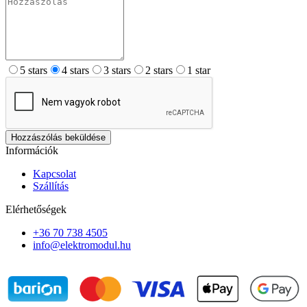
5 stars
4 stars
3 stars
2 stars
1 star
Hozzászólás beküldése
Információk
Kapcsolat
Szállítás
Elérhetőségek
+36 70 738 4505
info@elektromodul.hu