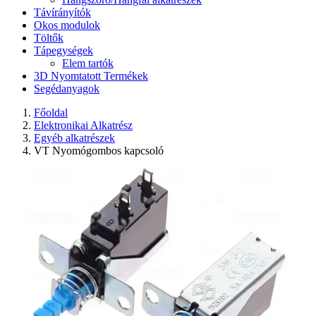
Távírányítók
Okos modulok
Töltők
Tápegységek
Elem tartók
3D Nyomtatott Termékek
Segédanyagok
Főoldal
Elektronikai Alkatrész
Egyéb alkatrészek
VT Nyomógombos kapcsoló