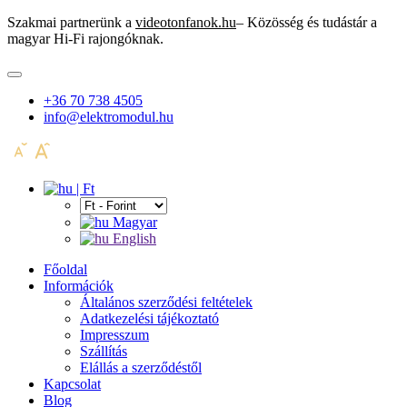
Szakmai partnerünk a
videotonfanok.hu
– Közösség és tudástár a
magyar Hi-Fi rajongóknak.
+36 70 738 4505
info@elektromodul.hu
| Ft
Magyar
English
Főoldal
Információk
Általános szerződési feltételek
Adatkezelési tájékoztató
Impresszum
Szállítás
Elállás a szerződéstől
Kapcsolat
Blog