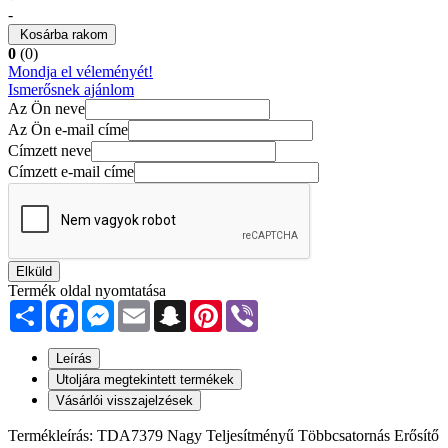
-
Kosárba rakom
0
(0)
Mondja el véleményét!
Ismerősnek ajánlom
Az Ön neve
Az Ön e-mail címe
Címzett neve
Címzett e-mail címe
Elküld
Termék oldal nyomtatása
Share
Facebook
Messenger
Email
Snapchat
Pinterest
Viber
Leírás
Utoljára megtekintett termékek
Vásárlói visszajelzések
Termékleírás: TDA7379 Nagy Teljesítményű Többcsatornás Erősítő