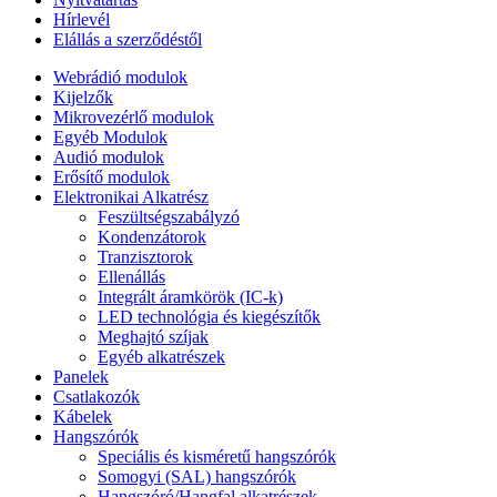
Hírlevél
Elállás a szerződéstől
Webrádió modulok
Kijelzők
Mikrovezérlő modulok
Egyéb Modulok
Audió modulok
Erősítő modulok
Elektronikai Alkatrész
Feszültségszabályzó
Kondenzátorok
Tranzisztorok
Ellenállás
Integrált áramkörök (IC-k)
LED technológia és kiegészítők
Meghajtó szíjak
Egyéb alkatrészek
Panelek
Csatlakozók
Kábelek
Hangszórók
Speciális és kisméretű hangszórók
Somogyi (SAL) hangszórók
Hangszóró/Hangfal alkatrészek