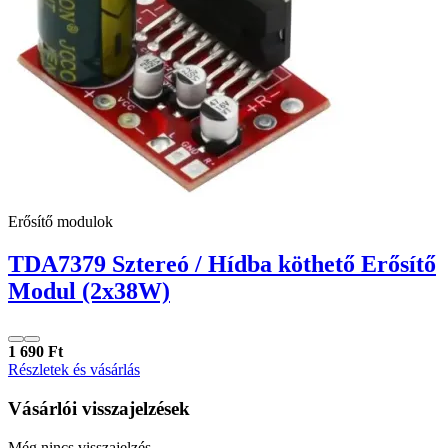
Erősítő modulok
TDA7379 Sztereó / Hídba köthető Erősítő
Modul (2x38W)
1 690 Ft
Részletek és vásárlás
Vásárlói visszajelzések
Még nincs visszajelzés...