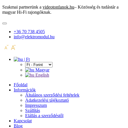
Szakmai partnerünk a
videotonfanok.hu
– Közösség és tudástár a
magyar Hi-Fi rajongóknak.
+36 70 738 4505
info@elektromodul.hu
| Ft
Magyar
English
Főoldal
Információk
Általános szerződési feltételek
Adatkezelési tájékoztató
Impresszum
Szállítás
Elállás a szerződéstől
Kapcsolat
Blog