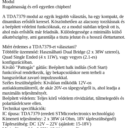
Modul
Rugalmasság és erő egyetlen chipben!
A TDA7379 modul az egyik legjobb választás, ha egy kompakt, de
dinamikus erősítőt keresel. Köszönhetően az alacsony torzításnak és
a beépített védelmi funkcióknak, ez a modul stabilan teljesít ott is,
ahol más erősítők már feladnák. Különlegessége a minimális külső
alkatrészigény, ami garantálja a tiszta jelutat és a hosszú élettartamot.
Miért érdemes a TDA7379-et választani?
Többféle üzemmód: Használható Dual Bridge (2 x 38W sztereó),
Quad Single Ended (4 x 11W), vagy vegyes (2.1-es)
konfigurációban.
Kiváló "Pattogás" gátlás: Beépített halk indítás (Soft Start)
funkcióval rendelkezik, így bekapcsoláskor nem terheli a
hangszórókat zavaró impulzusokkal.
Széles feszültségtűrés: Kiválóan működik 12V-os
autóakkumulátorról, de akár 20V-os tápegységről is, ahol leadja a
maximális teljesítményét.
Beépített védelem: Teljes körű védelem rövidzárlat, túlmelegedés és
polaritásfelcsere ellen.
Technikai specifikációk:
IC típusa: TDA7379 (eredeti STMicroelectronics technológia)
Kimeneti teljesítmény: 2 x 38W (4 Ohm, 18V tápfeszültségnél)
Tápfeszültség: DC 12V – 22V (ajánlott: 15-18V)