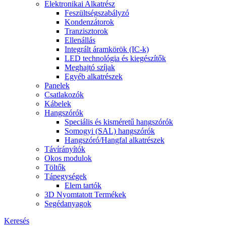
Elektronikai Alkatrész
Feszültségszabályzó
Kondenzátorok
Tranzisztorok
Ellenállás
Integrált áramkörök (IC-k)
LED technológia és kiegészítők
Meghajtó szíjak
Egyéb alkatrészek
Panelek
Csatlakozók
Kábelek
Hangszórók
Speciális és kisméretű hangszórók
Somogyi (SAL) hangszórók
Hangszóró/Hangfal alkatrészek
Távírányítók
Okos modulok
Töltők
Tápegységek
Elem tartók
3D Nyomtatott Termékek
Segédanyagok
Keresés