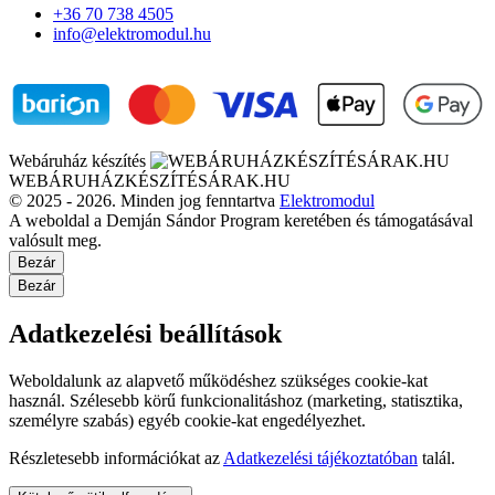
+36 70 738 4505
info@elektromodul.hu
Webáruház készítés
WEBÁRUHÁZKÉSZÍTÉSÁRAK.HU
© 2025 - 2026. Minden jog fenntartva
Elektromodul
A weboldal a Demján Sándor Program keretében és támogatásával
valósult meg.
Bezár
Bezár
Adatkezelési beállítások
Weboldalunk az alapvető működéshez szükséges cookie-kat
használ. Szélesebb körű funkcionalitáshoz (marketing, statisztika,
személyre szabás) egyéb cookie-kat engedélyezhet.
Részletesebb információkat az
Adatkezelési tájékoztatóban
talál.