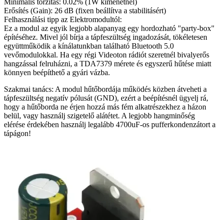
Minimális torzítás: 0.02% (1W kimenetnél)
Erősítés (Gain): 26 dB (fixen beállítva a stabilitásért)
Felhasználási tipp az Elektromodultól:
Ez a modul az egyik legjobb alapanyag egy hordozható "party-box"
építéséhez. Mivel jól bírja a tápfeszültség ingadozását, tökéletesen
együttműködik a kínálatunkban található Bluetooth 5.0
vevőmodulokkal. Ha egy régi Videoton rádiót szeretnél bivalyerős
hangzással felruházni, a TDA7379 mérete és egyszerű hűtése miatt
könnyen beépíthető a gyári vázba.
Szakmai tanács: A modul hűtőbordája működés közben átveheti a
tápfeszültség negatív pólusát (GND), ezért a beépítésnél ügyelj rá,
hogy a hűtőborda ne érjen hozzá más fém alkatrészekhez a házon
belül, vagy használj szigetelő alátétet. A legjobb hangminőség
elérése érdekében használj legalább 4700uF-os pufferkondenzátort a
tápágon!