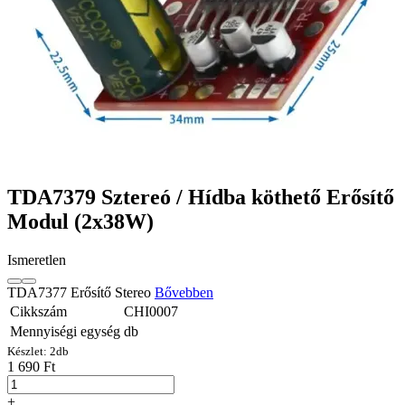
TDA7379 Sztereó / Hídba köthető Erősítő
Modul (2x38W)
Ismeretlen
TDA7377 Erősítő Stereo
Bővebben
Cikkszám
CHI0007
Mennyiségi egység
db
Készlet:
2
db
1 690 Ft
+