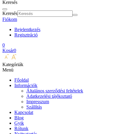
Keresés
Keresés
Fiókom
Bejelentkezés
Regisztráció
0
Kosár
0
Kategóriák
Menü
Főoldal
Információk
Általános szerződési feltételek
Adatkezelési tájékoztató
Impresszum
Szállítás
Kapcsolat
Blog
Gyik
Rólunk
Nyitvatartás