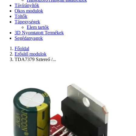
Távírányítók
Okos modulok
Töltők
Tápegységek
Elem tartók
3D Nyomtatott Termékek
Segédanyagok
Főoldal
Erősítő modulok
TDA7379 Sztereó /...