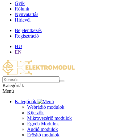
Gyik
Rólunk
Nyitvatartás
Hírlevél
Bejelentkezés
Regisztráció
HU
EN
Kategóriák
Menü
Kategóriák
Webrádió modulok
Kijelzők
Mikrovezérlő modulok
Egyéb Modulok
Audió modulok
Erősítő modulok