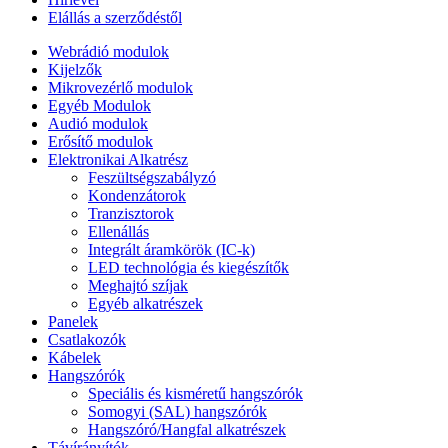
Elállás a szerződéstől
Webrádió modulok
Kijelzők
Mikrovezérlő modulok
Egyéb Modulok
Audió modulok
Erősítő modulok
Elektronikai Alkatrész
Feszültségszabályzó
Kondenzátorok
Tranzisztorok
Ellenállás
Integrált áramkörök (IC-k)
LED technológia és kiegészítők
Meghajtó szíjak
Egyéb alkatrészek
Panelek
Csatlakozók
Kábelek
Hangszórók
Speciális és kisméretű hangszórók
Somogyi (SAL) hangszórók
Hangszóró/Hangfal alkatrészek
Távírányítók