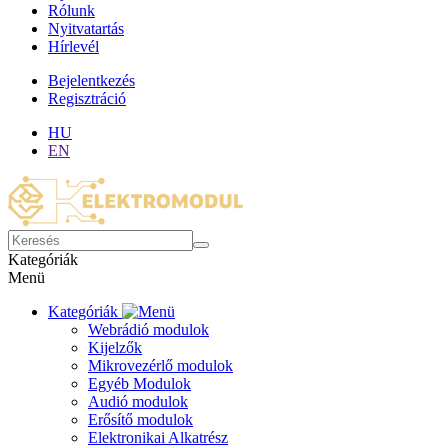
Rólunk
Nyitvatartás
Hírlevél
Bejelentkezés
Regisztráció
HU
EN
Kategóriák
Menü
Kategóriák
Webrádió modulok
Kijelzők
Mikrovezérlő modulok
Egyéb Modulok
Audió modulok
Erősítő modulok
Elektronikai Alkatrész