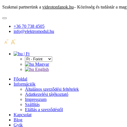
Szakmai partnerünk a
videotonfanok.hu
– Közösség és tudástár a mag
+36 70 738 4505
info@elektromodul.hu
| Ft
Magyar
English
Főoldal
Információk
Általános szerződési feltételek
Adatkezelési tájékoztató
Impresszum
Szállítás
Elállás a szerződéstől
Kapcsolat
Blog
Gyik