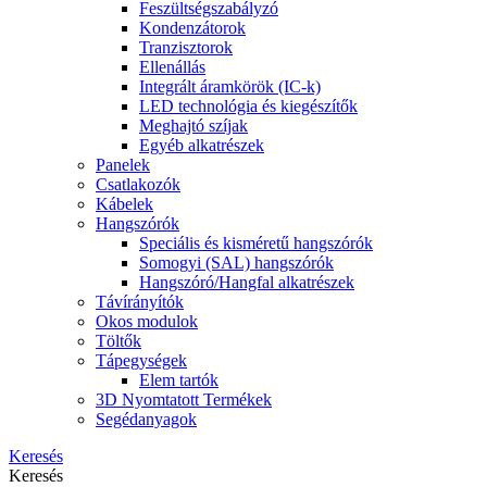
Feszültségszabályzó
Kondenzátorok
Tranzisztorok
Ellenállás
Integrált áramkörök (IC-k)
LED technológia és kiegészítők
Meghajtó szíjak
Egyéb alkatrészek
Panelek
Csatlakozók
Kábelek
Hangszórók
Speciális és kisméretű hangszórók
Somogyi (SAL) hangszórók
Hangszóró/Hangfal alkatrészek
Távírányítók
Okos modulok
Töltők
Tápegységek
Elem tartók
3D Nyomtatott Termékek
Segédanyagok
Keresés
Keresés