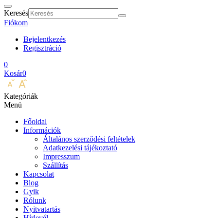
Keresés
Fiókom
Bejelentkezés
Regisztráció
0
Kosár
0
Kategóriák
Menü
Főoldal
Információk
Általános szerződési feltételek
Adatkezelési tájékoztató
Impresszum
Szállítás
Kapcsolat
Blog
Gyik
Rólunk
Nyitvatartás
Hírlevél