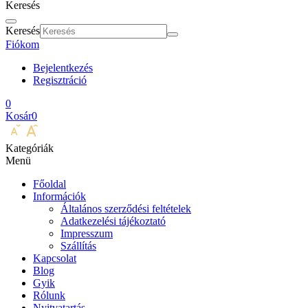
Keresés
Keresés
Fiókom
Bejelentkezés
Regisztráció
0
Kosár
0
Kategóriák
Menü
Főoldal
Információk
Általános szerződési feltételek
Adatkezelési tájékoztató
Impresszum
Szállítás
Kapcsolat
Blog
Gyik
Rólunk
Nyitvatartás