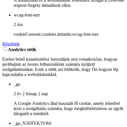
A felhasználó és a weboldalunk védelmére szolgál a cross-site
request forgery támadások ellen.
wcag-font-size
2 óra
cookieConsent::cookies.defaults.wcag-font-size
Részletek
Analytics sütik
Ezeket belső kutatásokhoz használjuk arra vonatkozóan, hogyan
javíthatjuk az összes felhasználónk számára nyújtott
szolgáltatásunkat. Ezek a sütik azt értékelik, hogy Ön hogyan lép
kapcsolatba a weboldalunkkal.
_ga
2 év 2 hónap 2 nap
A Google Analytics által használt fő cookie, amely lehetővé
teszi a szolgáltatás számára, hogy megkülönböztesse az egyik
látogatót a másiktól.
_ga_N3DFEK5VR6