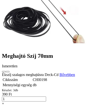
Meghajtó Szíj 70mm
Ismeretlen
Ékszíj szalagos meghajtásra Deck-Cd
Bővebben
Cikkszám
CHI0198
Mennyiségi egység
db
Készlet:
3
db
390 Ft
+