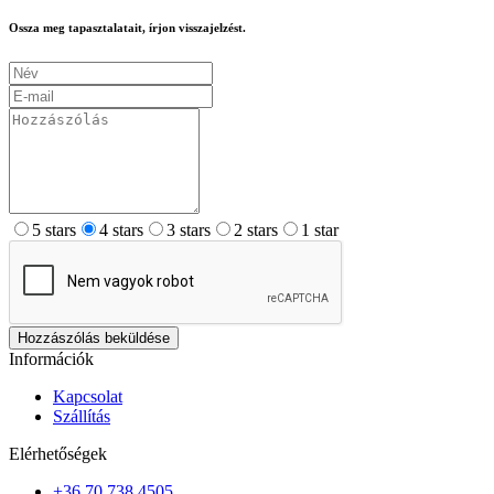
Ossza meg tapasztalatait, írjon visszajelzést.
5 stars
4 stars
3 stars
2 stars
1 star
Hozzászólás beküldése
Információk
Kapcsolat
Szállítás
Elérhetőségek
+36 70 738 4505