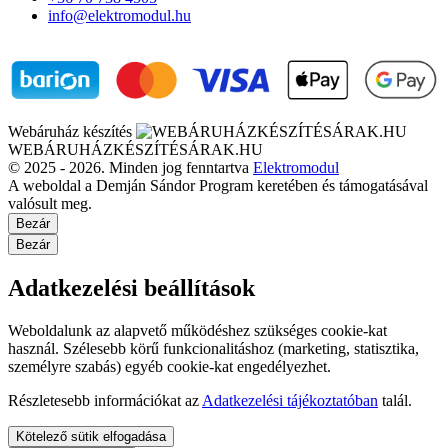
info@elektromodul.hu
Webáruház készítés
WEBÁRUHÁZKÉSZÍTÉSÁRAK.HU
© 2025 - 2026. Minden jog fenntartva
Elektromodul
A weboldal a Demján Sándor Program keretében és támogatásával
valósult meg.
Bezár
Bezár
Adatkezelési beállítások
Weboldalunk az alapvető működéshez szükséges cookie-kat
használ. Szélesebb körű funkcionalitáshoz (marketing, statisztika,
személyre szabás) egyéb cookie-kat engedélyezhet.
Részletesebb információkat az
Adatkezelési tájékoztatóban
talál.
Kötelező sütik elfogadása