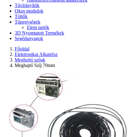
Távírányítók
Okos modulok
Töltők
Tápegységek
Elem tartók
3D Nyomtatott Termékek
Segédanyagok
Főoldal
Elektronikai Alkatrész
Meghajtó szíjak
Meghajtó Szíj 70mm