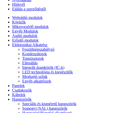
Hírlevél
Elállás a szerződéstől
Webrádió modulok
Kijelzők
Mikrovezérlő modulok
Egyéb Modulok
Audió modulok
Erősítő modulok
Elektronikai Alkatrész
Feszültségszabályzó
Kondenzátorok
Tranzisztorok
Ellenállás
Integrált áramkörök (IC-k)
LED technológia és kiegészítők
Meghajtó szíjak
Egyéb alkatrészek
Panelek
Csatlakozók
Kábelek
Hangszórók
Speciális és kisméretű hangszórók
Somogyi (SAL) hangszórók
Hangszóró/Hangfal alkatrészek