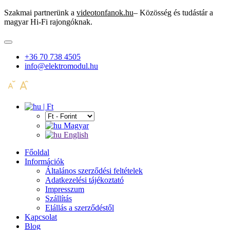
Szakmai partnerünk a
videotonfanok.hu
– Közösség és tudástár a
magyar Hi-Fi rajongóknak.
+36 70 738 4505
info@elektromodul.hu
| Ft
Magyar
English
Főoldal
Információk
Általános szerződési feltételek
Adatkezelési tájékoztató
Impresszum
Szállítás
Elállás a szerződéstől
Kapcsolat
Blog