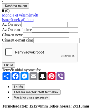
-
Kosárba rakom
0
(0)
Mondja el véleményét!
Ismerősnek ajánlom
Az Ön neve
Az Ön e-mail címe
Címzett neve
Címzett e-mail címe
Elküld
Termék oldal nyomtatása
Share
Facebook
Messenger
Email
Snapchat
Pinterest
Viber
Leírás
Utoljára megtekintett termékek
Vásárlói visszajelzések
Termékadatok: 1x1x70mm Teljes hossza: 2x115mm