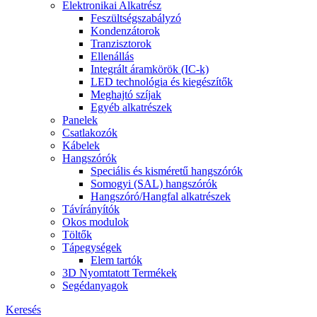
Elektronikai Alkatrész
Feszültségszabályzó
Kondenzátorok
Tranzisztorok
Ellenállás
Integrált áramkörök (IC-k)
LED technológia és kiegészítők
Meghajtó szíjak
Egyéb alkatrészek
Panelek
Csatlakozók
Kábelek
Hangszórók
Speciális és kisméretű hangszórók
Somogyi (SAL) hangszórók
Hangszóró/Hangfal alkatrészek
Távírányítók
Okos modulok
Töltők
Tápegységek
Elem tartók
3D Nyomtatott Termékek
Segédanyagok
Keresés