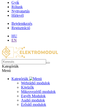
Gyik
Rólunk
Nyitvatartás
Hírlevél
Bejelentkezés
Regisztráció
HU
EN
Kategóriák
Menü
Kategóriák
Webrádió modulok
Kijelzők
Mikrovezérlő modulok
Egyéb Modulok
Audió modulok
Erősítő modulok