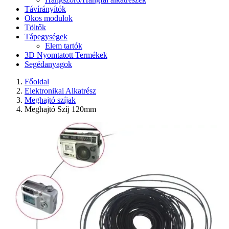
Távírányítók
Okos modulok
Töltők
Tápegységek
Elem tartók
3D Nyomtatott Termékek
Segédanyagok
Főoldal
Elektronikai Alkatrész
Meghajtó szíjak
Meghajtó Szíj 120mm