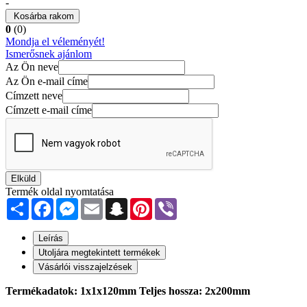
-
Kosárba rakom
0
(0)
Mondja el véleményét!
Ismerősnek ajánlom
Az Ön neve
Az Ön e-mail címe
Címzett neve
Címzett e-mail címe
Elküld
Termék oldal nyomtatása
Share
Facebook
Messenger
Email
Snapchat
Pinterest
Viber
Leírás
Utoljára megtekintett termékek
Vásárlói visszajelzések
Termékadatok: 1x1x120mm Teljes hossza: 2x200mm