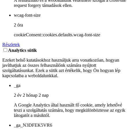
A felhasználó és a weboldalunk védelmére szolgál a cross-site
request forgery támadások ellen.
wcag-font-size
2 óra
cookieConsent::cookies.defaults.wcag-font-size
Részletek
Analytics sütik
Ezeket belső kutatásokhoz használjuk arra vonatkozóan, hogyan
javíthatjuk az összes felhasználónk számára nyújtott
szolgáltatásunkat. Ezek a sütik azt értékelik, hogy Ön hogyan lép
kapcsolatba a weboldalunkkal.
_ga
2 év 2 hónap 2 nap
A Google Analytics által használt fő cookie, amely lehetővé
teszi a szolgáltatás számára, hogy megkülönböztesse az egyik
látogatót a másiktól.
_ga_N3DFEK5VR6