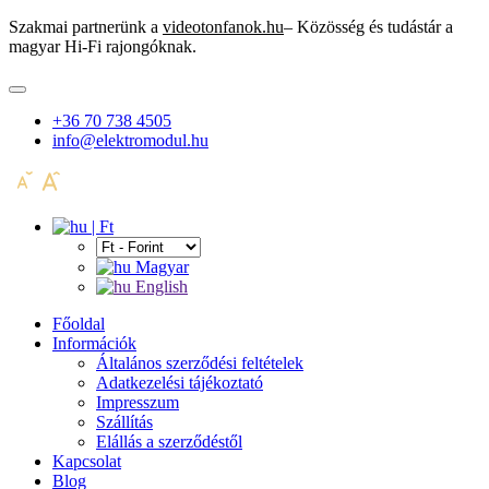
Szakmai partnerünk a
videotonfanok.hu
– Közösség és tudástár a
magyar Hi-Fi rajongóknak.
+36 70 738 4505
info@elektromodul.hu
| Ft
Magyar
English
Főoldal
Információk
Általános szerződési feltételek
Adatkezelési tájékoztató
Impresszum
Szállítás
Elállás a szerződéstől
Kapcsolat
Blog