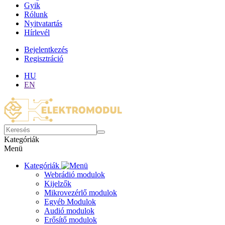
Gyik
Rólunk
Nyitvatartás
Hírlevél
Bejelentkezés
Regisztráció
HU
EN
Kategóriák
Menü
Kategóriák
Webrádió modulok
Kijelzők
Mikrovezérlő modulok
Egyéb Modulok
Audió modulok
Erősítő modulok