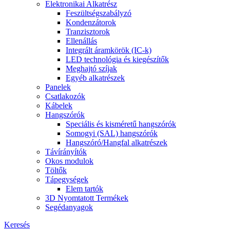
Elektronikai Alkatrész
Feszültségszabályzó
Kondenzátorok
Tranzisztorok
Ellenállás
Integrált áramkörök (IC-k)
LED technológia és kiegészítők
Meghajtó szíjak
Egyéb alkatrészek
Panelek
Csatlakozók
Kábelek
Hangszórók
Speciális és kisméretű hangszórók
Somogyi (SAL) hangszórók
Hangszóró/Hangfal alkatrészek
Távírányítók
Okos modulok
Töltők
Tápegységek
Elem tartók
3D Nyomtatott Termékek
Segédanyagok
Keresés