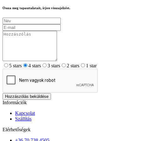
Ossza meg tapasztalatait, írjon visszajelzést.
5 stars
4 stars
3 stars
2 stars
1 star
Hozzászólás beküldése
Információk
Kapcsolat
Szállítás
Elérhetőségek
+36 70 738 4505