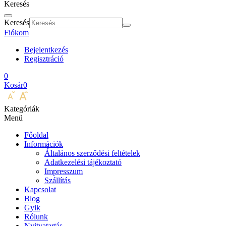
Keresés
Keresés
Fiókom
Bejelentkezés
Regisztráció
0
Kosár
0
Kategóriák
Menü
Főoldal
Információk
Általános szerződési feltételek
Adatkezelési tájékoztató
Impresszum
Szállítás
Kapcsolat
Blog
Gyik
Rólunk
Nyitvatartás