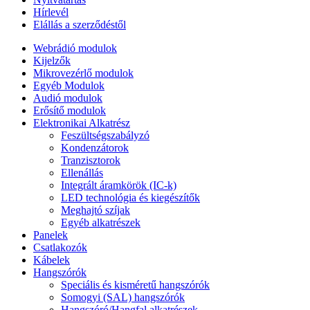
Hírlevél
Elállás a szerződéstől
Webrádió modulok
Kijelzők
Mikrovezérlő modulok
Egyéb Modulok
Audió modulok
Erősítő modulok
Elektronikai Alkatrész
Feszültségszabályzó
Kondenzátorok
Tranzisztorok
Ellenállás
Integrált áramkörök (IC-k)
LED technológia és kiegészítők
Meghajtó szíjak
Egyéb alkatrészek
Panelek
Csatlakozók
Kábelek
Hangszórók
Speciális és kisméretű hangszórók
Somogyi (SAL) hangszórók
Hangszóró/Hangfal alkatrészek