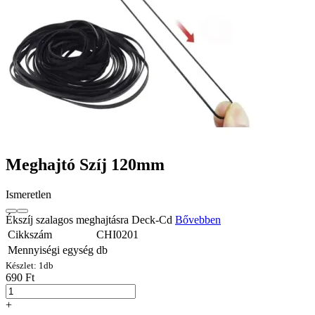
Meghajtó Szíj 120mm
Ismeretlen
Ékszíj szalagos meghajtásra Deck-Cd
Bővebben
Cikkszám
CHI0201
Mennyiségi egység
db
Készlet:
1
db
690 Ft
+