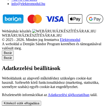
info@elektromodul.hu
Webáruház készítés
WEBÁRUHÁZKÉSZÍTÉSÁRAK.HU
© 2025 - 2026. Minden jog fenntartva
Elektromodul
A weboldal a Demján Sándor Program keretében és támogatásával
valósult meg.
Bezár
Bezár
Adatkezelési beállítások
Weboldalunk az alapvető működéshez szükséges cookie-kat
használ. Szélesebb körű funkcionalitáshoz (marketing, statisztika,
személyre szabás) egyéb cookie-kat engedélyezhet.
Részletesebb információkat az
Adatkezelési tájékoztatóban
talál.
Kötelező sütik elfogadása