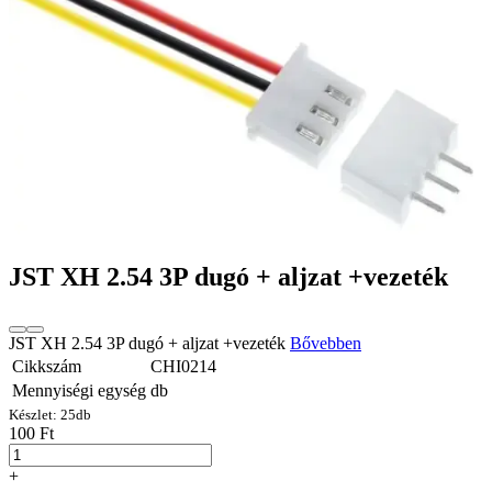
JST XH 2.54 3P dugó + aljzat +vezeték
JST XH 2.54 3P dugó + aljzat +vezeték
Bővebben
Cikkszám
CHI0214
Mennyiségi egység
db
Készlet:
25
db
100 Ft
+