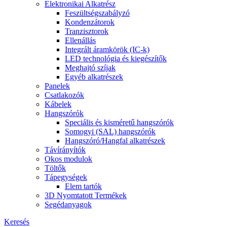
Elektronikai Alkatrész
Feszültségszabályzó
Kondenzátorok
Tranzisztorok
Ellenállás
Integrált áramkörök (IC-k)
LED technológia és kiegészítők
Meghajtó szíjak
Egyéb alkatrészek
Panelek
Csatlakozók
Kábelek
Hangszórók
Speciális és kisméretű hangszórók
Somogyi (SAL) hangszórók
Hangszóró/Hangfal alkatrészek
Távírányítók
Okos modulok
Töltők
Tápegységek
Elem tartók
3D Nyomtatott Termékek
Segédanyagok
Keresés