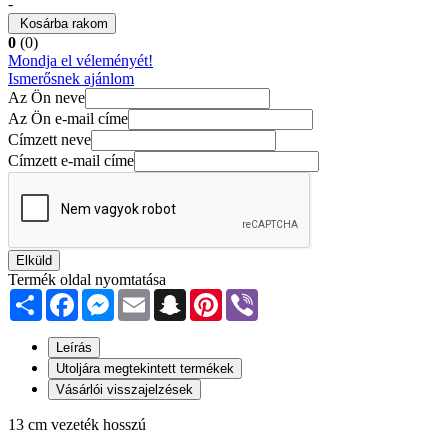
-
Kosárba rakom
0
(0)
Mondja el véleményét!
Ismerősnek ajánlom
Az Ön neve
Az Ön e-mail címe
Címzett neve
Címzett e-mail címe
Elküld
Termék oldal nyomtatása
Share
Facebook
Messenger
Email
Snapchat
Pinterest
Viber
Leírás
Utoljára megtekintett termékek
Vásárlói visszajelzések
13 cm vezeték hosszú