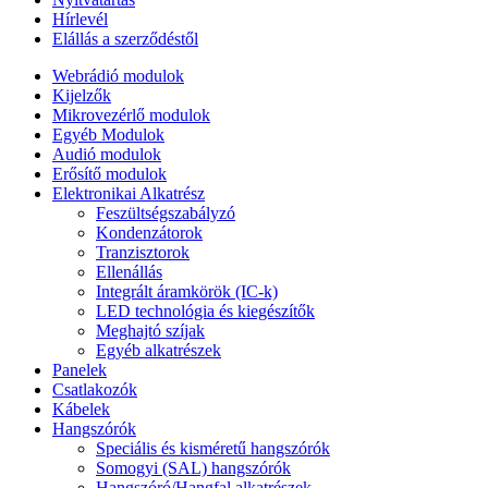
Hírlevél
Elállás a szerződéstől
Webrádió modulok
Kijelzők
Mikrovezérlő modulok
Egyéb Modulok
Audió modulok
Erősítő modulok
Elektronikai Alkatrész
Feszültségszabályzó
Kondenzátorok
Tranzisztorok
Ellenállás
Integrált áramkörök (IC-k)
LED technológia és kiegészítők
Meghajtó szíjak
Egyéb alkatrészek
Panelek
Csatlakozók
Kábelek
Hangszórók
Speciális és kisméretű hangszórók
Somogyi (SAL) hangszórók
Hangszóró/Hangfal alkatrészek