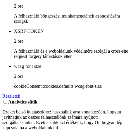
2 óra
A felhasználó böngészési munkamenetének azonosítására
szolgál.
XSRF-TOKEN
2 óra
A felhasználó és a weboldalunk védelmére szolgál a cross-site
request forgery támadások ellen.
wcag-font-size
2 óra
cookieConsent::cookies.defaults.wcag-font-size
Részletek
Analytics sütik
Ezeket belső kutatásokhoz használjuk arra vonatkozóan, hogyan
javíthatjuk az összes felhasználónk számára nyújtott
szolgáltatásunkat. Ezek a sütik azt értékelik, hogy Ön hogyan lép
kapcsolatba a weboldalunkkal.