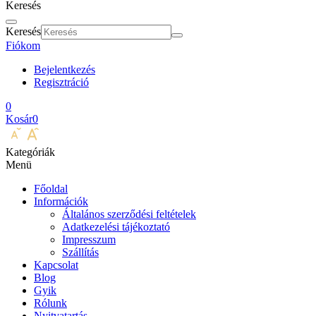
Keresés
Keresés
Fiókom
Bejelentkezés
Regisztráció
0
Kosár
0
Kategóriák
Menü
Főoldal
Információk
Általános szerződési feltételek
Adatkezelési tájékoztató
Impresszum
Szállítás
Kapcsolat
Blog
Gyik
Rólunk
Nyitvatartás