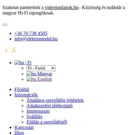
Szakmai partnerünk a
videotonfanok.hu
– Közösség és tudástár a
magyar Hi-Fi rajongóknak.
+36 70 738 4505
info@elektromodul.hu
| Ft
Magyar
English
Főoldal
Információk
Általános szerződési feltételek
Adatkezelési tájékoztató
Impresszum
Szállítás
Elállás a szerződéstől
Kapcsolat
Blog