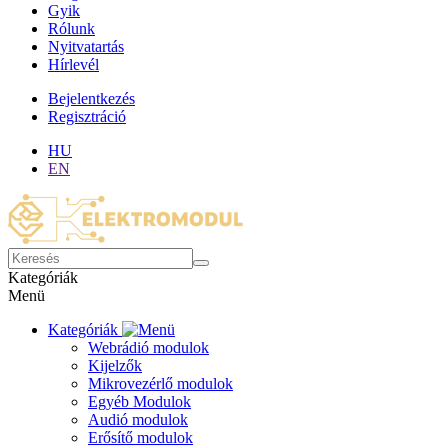
Gyik
Rólunk
Nyitvatartás
Hírlevél
Bejelentkezés
Regisztráció
HU
EN
Kategóriák
Menü
Kategóriák
Webrádió modulok
Kijelzők
Mikrovezérlő modulok
Egyéb Modulok
Audió modulok
Erősítő modulok