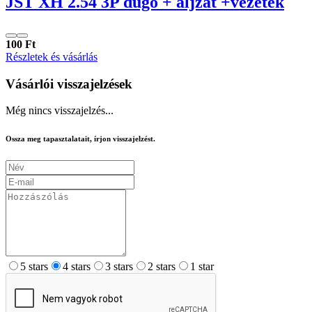
JST XH 2.54 3P dugó + aljzat +vezeték
100 Ft
Részletek és vásárlás
Vásárlói visszajelzések
Még nincs visszajelzés...
Ossza meg tapasztalatait, írjon visszajelzést.
5 stars
4 stars
3 stars
2 stars
1 star