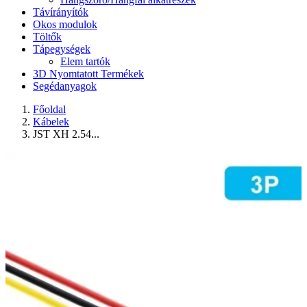
Távírányítók
Okos modulok
Töltők
Tápegységek
Elem tartók
3D Nyomtatott Termékek
Segédanyagok
Főoldal
Kábelek
JST XH 2.54...